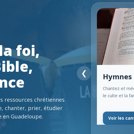
a foi,
ible,
❮
Hymnes 
ance
Chantez et méd
le culte et la fa
s ressources chrétiennes
e, chanter, prier, étudier
e en Guadeloupe.
Voir les ca