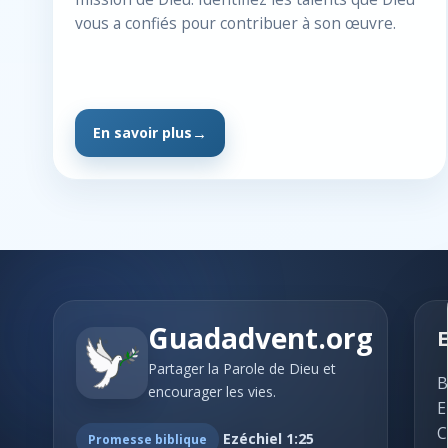
vous a confiés pour contribuer à son œuvre.
En savoir plus
Guadadvent.org
E
Partager la Parole de Dieu et
B
encourager les vies.
E
C
Ezéchiel 1:25
Promesse biblique