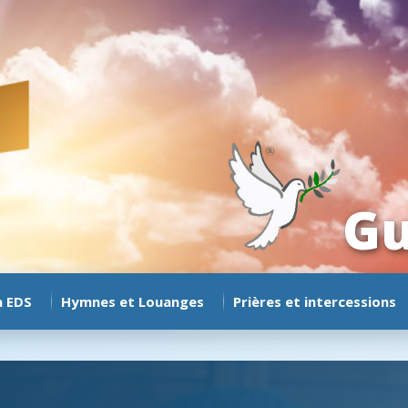
Gu
n EDS
Hymnes et Louanges
Prières et intercessions