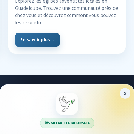
Explorez les églises adventistes locales en
Guadeloupe. Trouvez une communauté près de
chez vous et découvrez comment vous pouvez
les rejoindre.
En savoir plus
x
xplorer
Partager
ible
Faites découvrir Guadadve
DS
à vos proches.
Soutenir le ministère
antiques