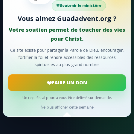
Votre soutien aide Guadadvent.org à continuer sa
Soutenir le ministère
mission de foi, d'encouragement et d'édification.
Vous aimez Guadadvent.org ?
📖 Ressources bibliques
🎵 Cantiques
Votre soutien permet de toucher des vies
🙏 Prières
pour Christ.
Ce site existe pour partager la Parole de Dieu, encourager,
❤️
Faire un don maintenant
fortifier la foi et rendre accessibles des ressources
spirituelles au plus grand nombre.
Merci pour votre soutien !
FAIRE UN DON
Un reçu fiscal pourra vous être délivré sur demande.
© 2024
Guadadvent.org
® Tous droits réservés
Ne plus afficher cette semaine
développé par David BERGINA - tidave - pour berginet.net