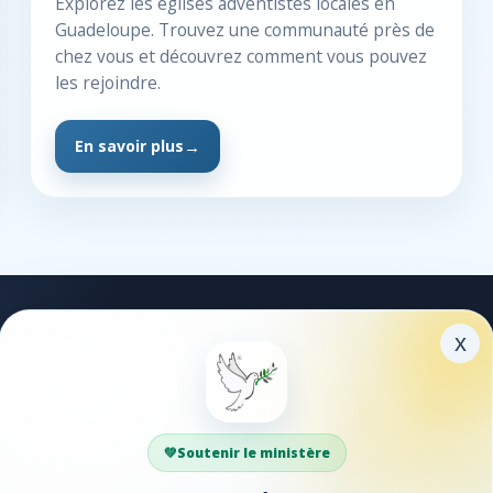
Explorez les églises adventistes locales en
Guadeloupe. Trouvez une communauté près de
chez vous et découvrez comment vous pouvez
les rejoindre.
En savoir plus
x
xplorer
Partager
ible
Faites découvrir Guadadve
DS
à vos proches.
Soutenir le ministère
antiques