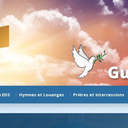
Gu
n EDS
Hymnes et Louanges
Prières et intercessions