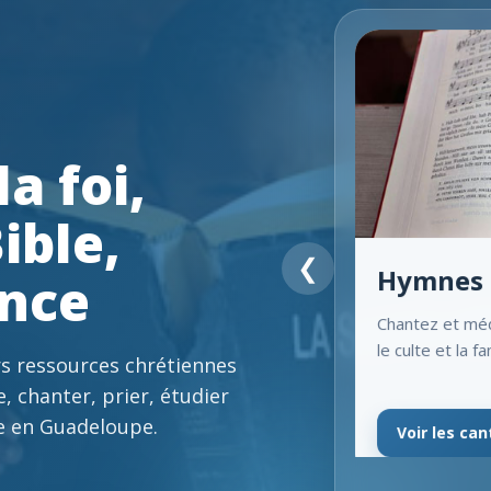
a foi,
ible,
❮
Hymnes 
ance
Chantez et méd
le culte et la fa
s ressources chrétiennes
e, chanter, prier, étudier
e en Guadeloupe.
Voir les ca