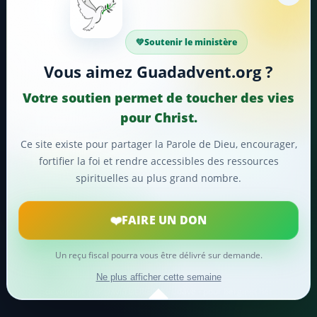
Faire un don
Soutenir le ministère
Votre soutien aide Guadadvent.org à continuer sa
Vous aimez Guadadvent.org ?
mission de foi, d'encouragement et d'édification.
Votre soutien permet de toucher des vies
📖 Ressources bibliques
🎵 Cantiques
🙏 Prières
pour Christ.
Ce site existe pour partager la Parole de Dieu, encourager,
❤️
Faire un don maintenant
fortifier la foi et rendre accessibles des ressources
spirituelles au plus grand nombre.
Merci pour votre soutien !
FAIRE UN DON
Un reçu fiscal pourra vous être délivré sur demande.
© 2024
Guadadvent.org
® Tous droits réservés
Ne plus afficher cette semaine
développé par David BERGINA - tidave - pour berginet.net