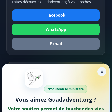
Faites découvrir Guadadvent.org à vos proches.
Facebook
WhatsApp
E-mail
x
Soutenir la mission
Faire un don
Soutenir le ministère
Votre soutien aide Guadadvent.org à continuer sa
Vous aimez Guadadvent.org ?
mission de foi, d'encouragement et d'édification.
Votre soutien permet de toucher des vies