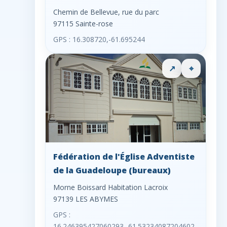
Chemin de Bellevue, rue du parc
97115 Sainte-rose
GPS : 16.308720,-61.695244
↗
⌖
Fédération de l'Église Adventiste
de la Guadeloupe (bureaux)
Morne Boissard Habitation Lacroix
97139 LES ABYMES
GPS :
16.246395427060293,-61.53234087204602