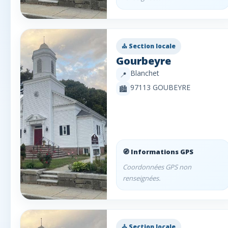
⛪ Section locale
Gourbeyre
Blanchet
📍
97113 GOUBEYRE
🏙️
🧭 Informations GPS
Coordonnées GPS non
renseignées.
⛪ Section locale