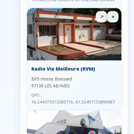
↗
⌖
Radio Vie Meilleure (RVM)
BP5 morne Boissard
97139 LES ABYMES
GPS :
16.244473313300716,-61.52497153896887