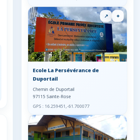
↗
⌖
Ecole La Persévérance de
Duportail
Chemin de Duportail
97115 Sainte-Rose
GPS : 16.259451,-61.700077