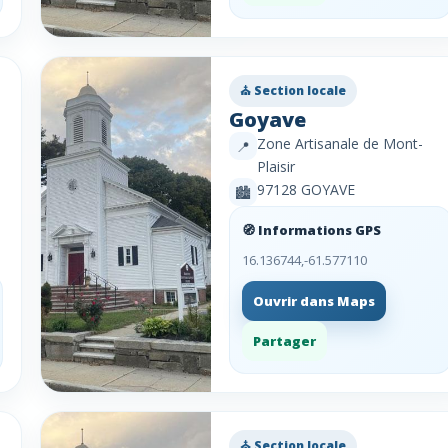
⛪ Section locale
Goyave
Zone Artisanale de Mont-
📍
Plaisir
97128 GOYAVE
🏙️
🧭 Informations GPS
16.136744,-61.577110
Ouvrir dans Maps
Partager
⛪ Section locale