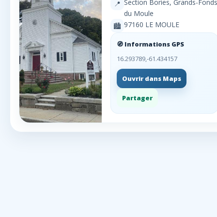
Section Bories, Grands-Fond
📍
du Moule
97160 LE MOULE
🏙️
🧭 Informations GPS
16.293789,-61.434157
Ouvrir dans Maps
Partager