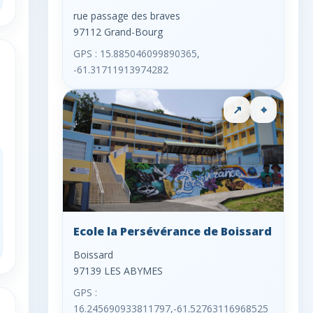
rue passage des braves
97112 Grand-Bourg
GPS : 15.885046099890365,
-61.31711913974282
↗
⌖
Ecole la Persévérance de Boissard
Boissard
97139 LES ABYMES
GPS :
16.245690933811797,-61.52763116968525