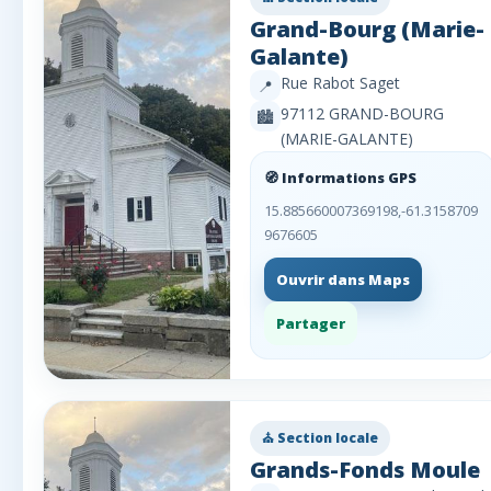
Grand-Bourg (Marie-
Galante)
Rue Rabot Saget
📍
97112 GRAND-BOURG
🏙️
(MARIE-GALANTE)
🧭 Informations GPS
15.885660007369198,-61.3158709
9676605
Ouvrir dans Maps
Partager
⛪ Section locale
Grands-Fonds Moule