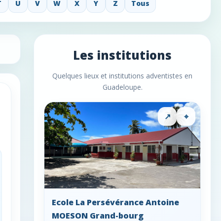
T
U
V
W
X
Y
Z
Tous
Les institutions
Quelques lieux et institutions adventistes en
Guadeloupe.
↗
⌖
Ecole La Persévérance Antoine
MOESON Grand-bourg