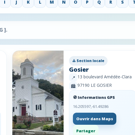
I
J
K
L
M
N
O
P
Q
R
S
 G ]
.
⛪ Section locale
Gosier
13 boulevard Amédée-Clara
📍
97190 LE GOSIER
🏙️
🧭 Informations GPS
16.205597,-61.49286
Ouvrir dans Maps
Partager