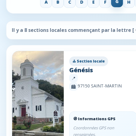
G
A
B
C
D
E
F
H
Il y a 8 sections locales commençant par la lettre
[
⛪ Section locale
Génésis
📍
97150 SAINT-MARTIN
🏙️
🧭 Informations GPS
Coordonnées GPS non
renseignées.