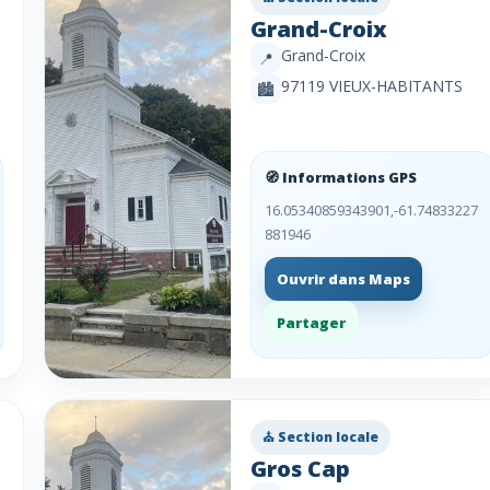
Grand-Croix
Grand-Croix
📍
97119 VIEUX-HABITANTS
🏙️
🧭 Informations GPS
16.05340859343901,-61.74833227
881946
Ouvrir dans Maps
Partager
⛪ Section locale
Gros Cap