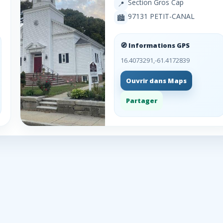
s
Section Gros Cap
📍
97131 PETIT-CANAL
🏙️
🧭 Informations GPS
16.4073291,-61.4172839
Ouvrir dans Maps
Partager