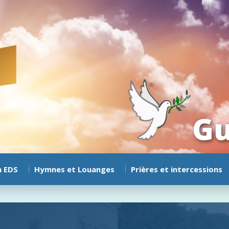
Gu
n EDS
Hymnes et Louanges
Prières et intercessions