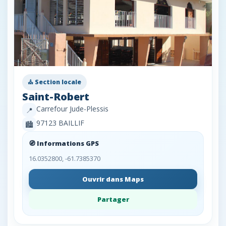
⛪ Section locale
Saint-Robert
Carrefour Jude-Plessis
📍
97123 BAILLIF
🏙️
🧭 Informations GPS
16.0352800, -61.7385370
Ouvrir dans Maps
Partager