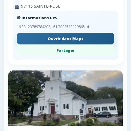
97115 SAINTE-ROSE
🏙️
🧭 Informations GPS
16.33123789784202, -61.700851212986514
Ouvrir dans Maps
Partager