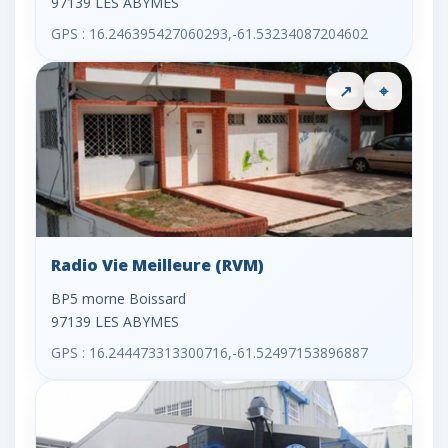
97139 LES ABYMES
GPS : 16.246395427060293,-61.53234087204602
↗
⌖
Radio Vie Meilleure (RVM)
BP5 morne Boissard
97139 LES ABYMES
GPS : 16.244473313300716,-61.52497153896887