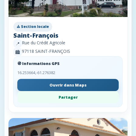
⛪ Section locale
Saint-François
Rue du Crédit Agricole
📍
97118 SAINT-FRANÇOIS
🏙️
🧭 Informations GPS
16.253664,-61.276382
Ouvrir dans Maps
Partager