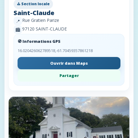
⛪ Section locale
Saint-Claude
Rue Gratien Parize
📍
97120 SAINT-CLAUDE
🏙️
🧭 Informations GPS
16.020426062789518,-61.70459357861218
Ouvrir dans Maps
Partager