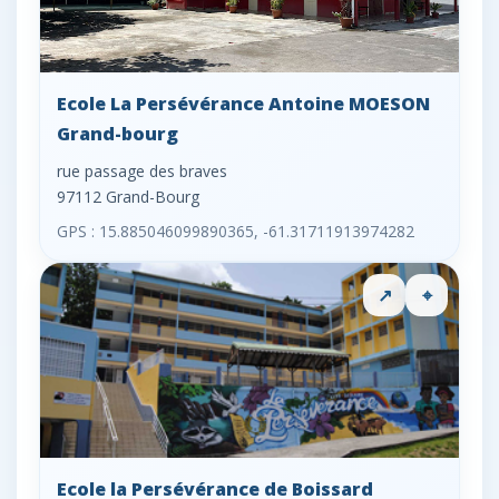
Ecole La Persévérance Antoine MOESON
Grand-bourg
rue passage des braves
97112 Grand-Bourg
GPS : 15.885046099890365, -61.31711913974282
↗
⌖
Ecole la Persévérance de Boissard