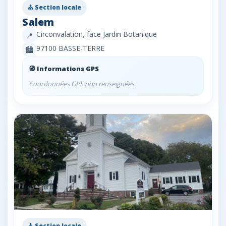
⛪ Section locale
Salem
Circonvalation, face Jardin Botanique
📍
97100 BASSE-TERRE
🏙️
🧭 Informations GPS
Coordonnées GPS non renseignées.
⛪ Section locale