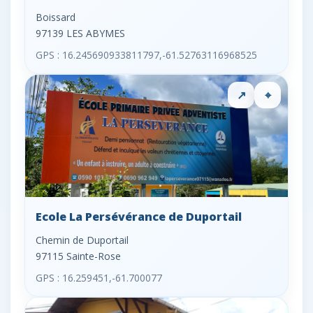
Boissard
97139 LES ABYMES
GPS : 16.245690933811797,-61.52763116968525
↗
⌖
Ecole La Persévérance de Duportail
Chemin de Duportail
97115 Sainte-Rose
GPS : 16.259451,-61.700077