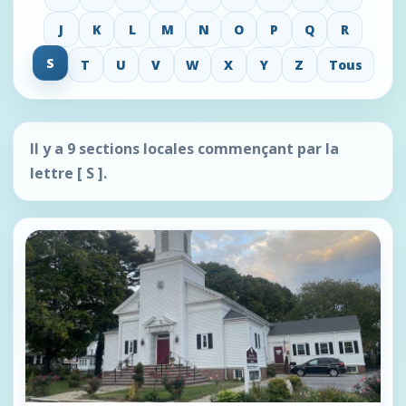
J
K
L
M
N
O
P
Q
R
S
T
U
V
W
X
Y
Z
Tous
Il y a 9 sections locales commençant par la
lettre
[ S ]
.