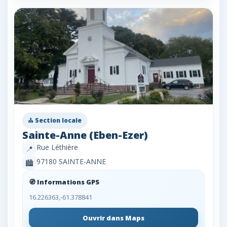
⛪ Section locale
Sainte-Anne (Eben-Ezer)
Rue Léthière
📍
97180 SAINTE-ANNE
🏙️
🧭 Informations GPS
16.226363,-61.378841
Ouvrir dans Maps