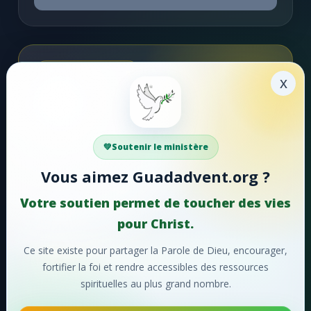
Soutenir la mission
x
Faire un don
Votre soutien aide Guadadvent.org à continuer sa
Soutenir le ministère
mission de foi, d'encouragement et d'édification.
Vous aimez Guadadvent.org ?
📖 Ressources bibliques
🎵 Cantiques
Votre soutien permet de toucher des vies
🙏 Prières
pour Christ.
Ce site existe pour partager la Parole de Dieu, encourager,
❤️
Faire un don maintenant
fortifier la foi et rendre accessibles des ressources
spirituelles au plus grand nombre.
Merci pour votre soutien !