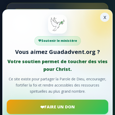
Soutenir la mission
x
Faire un don
Votre soutien aide Guadadvent.org à continuer sa
Soutenir le ministère
mission de foi, d'encouragement et d'édification.
Vous aimez Guadadvent.org ?
📖 Ressources bibliques
🎵 Cantiques
Votre soutien permet de toucher des vies
🙏 Prières
pour Christ.
Ce site existe pour partager la Parole de Dieu, encourager,
Faire un don maintenant
❤️
fortifier la foi et rendre accessibles des ressources
spirituelles au plus grand nombre.
Merci pour votre soutien !
FAIRE UN DON