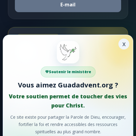
E-mail
Soutenir la mission
x
Faire un don
Votre soutien aide Guadadvent.org à continuer sa
Soutenir le ministère
mission de foi, d'encouragement et d'édification.
Vous aimez Guadadvent.org ?
📖 Ressources bibliques
🎵 Cantiques
Votre soutien permet de toucher des vies
🙏 Prières
pour Christ.
Ce site existe pour partager la Parole de Dieu, encourager,
❤️
Faire un don maintenant
fortifier la foi et rendre accessibles des ressources
spirituelles au plus grand nombre.