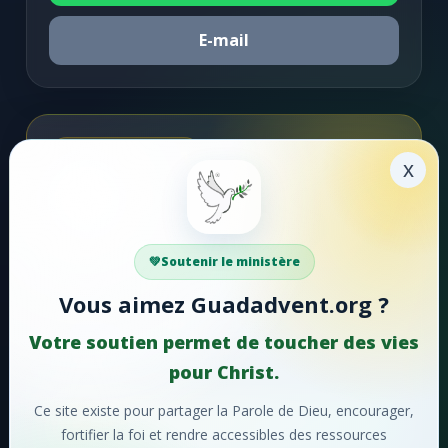
E-mail
Soutenir la mission
x
Faire un don
Votre soutien aide Guadadvent.org à continuer sa
Soutenir le ministère
mission de foi, d'encouragement et d'édification.
Vous aimez Guadadvent.org ?
📖 Ressources bibliques
🎵 Cantiques
Votre soutien permet de toucher des vies
🙏 Prières
pour Christ.
Ce site existe pour partager la Parole de Dieu, encourager,
❤️
Faire un don maintenant
fortifier la foi et rendre accessibles des ressources