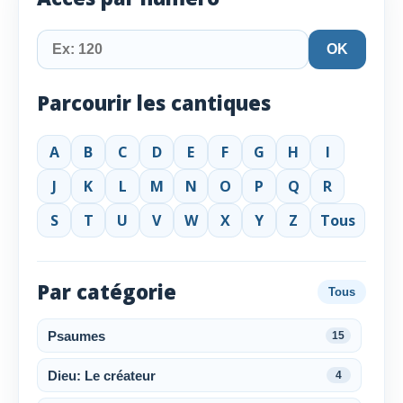
OK
Parcourir les cantiques
A
B
C
D
E
F
G
H
I
J
K
L
M
N
O
P
Q
R
S
T
U
V
W
X
Y
Z
Tous
Par catégorie
Tous
Psaumes
15
Dieu: Le créateur
4