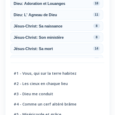
Dieu: Adoration et Louanges
18
Dieu: L' Agneau de Dieu
11
Jésus-Christ: Sa naissance
8
Jésus-Christ: Son ministère
8
Jésus-Christ: Sa mort
14
Jésus-Christ: Sa résurrection
6
Jésus-Christ: Son sacerdoce
7
#1 - Vous, qui sur la terre habitez
Jésus-Christ: Son Amour
30
#2 - Les cieux en chaque lieu
#3 - Dieu me conduit
Le Saint-Esprit
10
#4 - Comme un cerf altéré brâme
La Parole de Dieu, sa Loi
10
#5 - Miséricorde et grâce