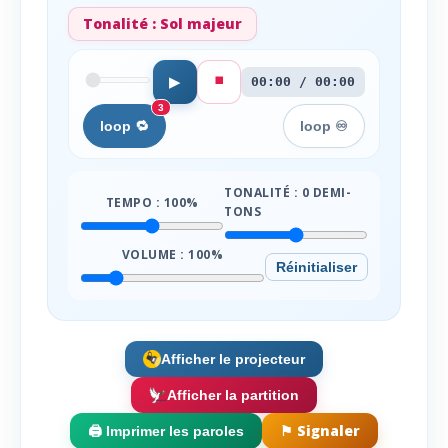
Tonalité :
Sol majeur
⏹️
▶
00:00 / 00:00
3
loop 🔁
loop ♾️
TONALITÉ :
0
DEMI-
TEMPO :
100
%
TONS
VOLUME :
100
%
Réinitialiser
Afficher le projecteur
Afficher la partition
⚑ Signaler
🖨️ Imprimer les paroles