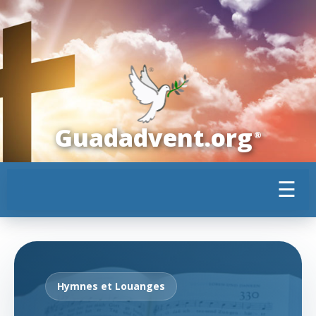
Guadadvent.org
®
☰
Hymnes et Louanges