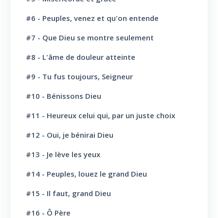
L' Eglise: Promesse
4
#6 - Peuples, venez et qu'on entende
L' Eglise: Commission fraternelle
10
#7 - Que Dieu se montre seulement
L' Eglise: Le Culte
8
#8 - L'âme de douleur atteinte
L' Eglise: Le Sabbat
12
#9 - Tu fus toujours, Seigneur
L' Eglise: L'Ecole du Sabbat
7
#10 - Bénissons Dieu
L' Eglise: Prière
11
#11 - Heureux celui qui, par un juste choix
L' Eglise: Cloture et bénédictions
6
#12 - Oui, je bénirai Dieu
L' Eglise: Missions
12
#13 - Je lève les yeux
#14 - Peuples, louez le grand Dieu
L' Eglise: Dernier message
6
#15 - Il faut, grand Dieu
L' Eglise: Bapteme
8
#16 - Ô Père
L' Sainte scène
6