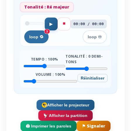
Tonalité :
Ré majeur
⏹️
▶
00:00 / 00:00
3
loop 🔁
loop ♾️
TONALITÉ :
0
DEMI-
TEMPO :
100
%
TONS
VOLUME :
100
%
Réinitialiser
Afficher le projecteur
Afficher la partition
⚑ Signaler
🖨️ Imprimer les paroles