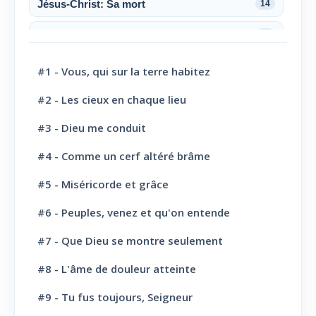
Jésus-Christ: Sa mort
14
Jésus-Christ: Sa résurrection
6
Jésus-Christ: Son sacerdoce
7
#1 - Vous, qui sur la terre habitez
Jésus-Christ: Son Amour
30
#2 - Les cieux en chaque lieu
#3 - Dieu me conduit
Le Saint-Esprit
10
#4 - Comme un cerf altéré brâme
La Parole de Dieu, sa Loi
10
#5 - Miséricorde et grâce
L' Eglise: Promesse
4
#6 - Peuples, venez et qu'on entende
L' Eglise: Commission fraternelle
10
#7 - Que Dieu se montre seulement
L' Eglise: Le Culte
8
#8 - L'âme de douleur atteinte
L' Eglise: Le Sabbat
12
#9 - Tu fus toujours, Seigneur
L' Eglise: L'Ecole du Sabbat
7