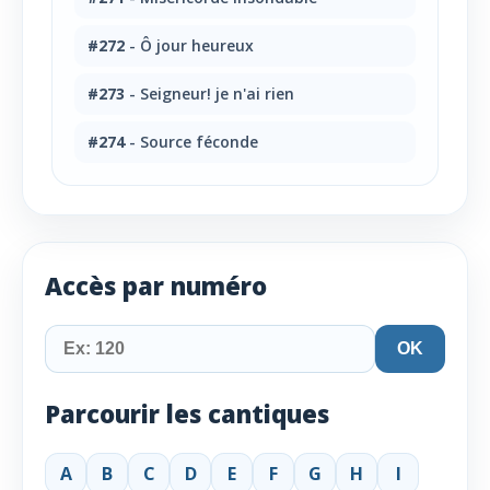
#272
- Ô jour heureux
#273
- Seigneur! je n'ai rien
#274
- Source féconde
Accès par numéro
OK
Parcourir les cantiques
A
B
C
D
E
F
G
H
I