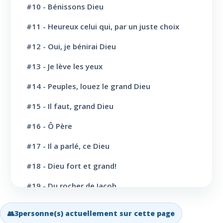
#10 - Bénissons Dieu
L' Eglise: Prière
11
#11 - Heureux celui qui, par un juste choix
L' Eglise: Cloture et bénédictions
6
#12 - Oui, je bénirai Dieu
L' Eglise: Missions
12
#13 - Je lève les yeux
#14 - Peuples, louez le grand Dieu
L' Eglise: Dernier message
6
#15 - Il faut, grand Dieu
L' Eglise: Bapteme
8
#16 - Ô Père
L' Sainte scène
6
#17 - Il a parlé, ce Dieu
Evangélisation: Appel au salut
43
#18 - Dieu fort et grand!
Vie Chrétienne: Repentance et conversion
10
#19 - Du rocher de Jacob
Vie Chrétienne: Amour et Foi
19
#20 - Grand Dieu, nous te louons
👥
3
personne(s) actuellement sur cette page
Vie Chrétienne: Joie et confiance
21