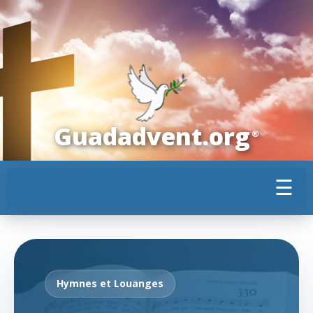
Guadadvent.org
®
☰
Hymnes et Louanges