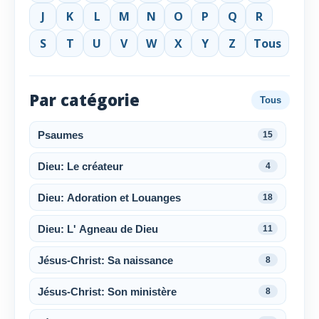
J
K
L
M
N
O
P
Q
R
S
T
U
V
W
X
Y
Z
Tous
Par catégorie
Tous
Psaumes
15
Dieu: Le créateur
4
Dieu: Adoration et Louanges
18
Dieu: L' Agneau de Dieu
11
Jésus-Christ: Sa naissance
8
Jésus-Christ: Son ministère
8