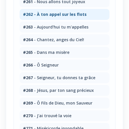
#261
- Nous allons tout joyeux
#262
- À ton appel sur les flots
#263
- Aujourd'hui tu m'appelles
#264
- Chantez, anges du Ciel!
#265
- Dans ma misère
#266
- Ô Seigneur
#267
- Seigneur, tu donnes ta grâce
#268
- Jésus, par ton sang précieux
#269
- Ô Fils de Dieu, mon Sauveur
#270
- J'ai trouvé la voie
#271
- Miséricorde insondable