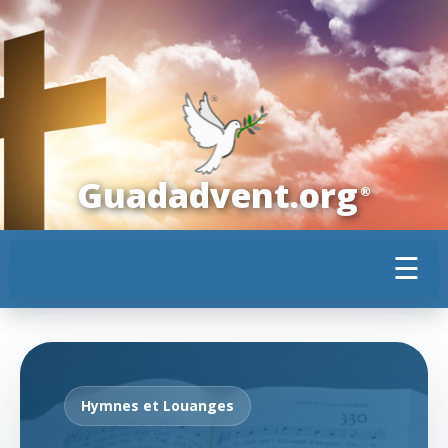
Guadadvent.org
®
☰
Hymnes et Louanges