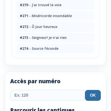
#270
- J'ai trouvé la voie
#271
- Miséricorde insondable
#272
- Ô jour heureux
#273
- Seigneur! je n'ai rien
#274
- Source féconde
Accès par numéro
OK
Parcourir les cantiques