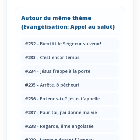
Autour du même thème
(Evangélisation: Appel au salut)
#232
- Bientôt le Seigneur va venir!
#233
- C'est encor temps
#234
- Jésus frappe à la porte
#235
- Arrête, ô pécheur!
#236
- Entends-tu? Jésus t'appelle
#237
- Pour toi, j'ai donné ma vie
#238
- Regarde, âme angoissée
#239
- Lorsque devant l'Agneau