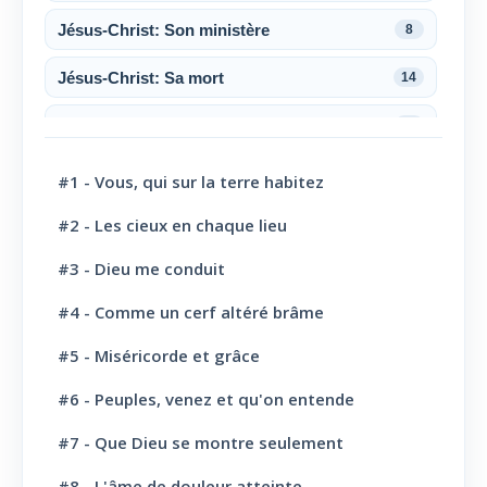
Jésus-Christ: Son ministère
8
Jésus-Christ: Sa mort
14
Jésus-Christ: Sa résurrection
6
Jésus-Christ: Son sacerdoce
7
#1 - Vous, qui sur la terre habitez
Jésus-Christ: Son Amour
30
#2 - Les cieux en chaque lieu
#3 - Dieu me conduit
Le Saint-Esprit
10
#4 - Comme un cerf altéré brâme
La Parole de Dieu, sa Loi
10
#5 - Miséricorde et grâce
L' Eglise: Promesse
4
#6 - Peuples, venez et qu'on entende
L' Eglise: Commission fraternelle
10
#7 - Que Dieu se montre seulement
L' Eglise: Le Culte
8
#8 - L'âme de douleur atteinte