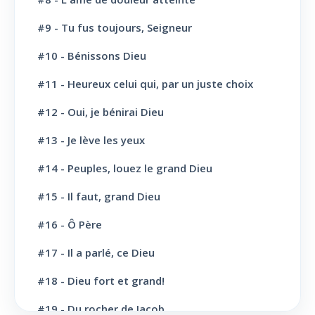
L' Eglise: Le Sabbat
12
#9 - Tu fus toujours, Seigneur
L' Eglise: L'Ecole du Sabbat
7
#10 - Bénissons Dieu
L' Eglise: Prière
11
#11 - Heureux celui qui, par un juste choix
L' Eglise: Cloture et bénédictions
6
#12 - Oui, je bénirai Dieu
L' Eglise: Missions
12
#13 - Je lève les yeux
#14 - Peuples, louez le grand Dieu
L' Eglise: Dernier message
6
#15 - Il faut, grand Dieu
L' Eglise: Bapteme
8
#16 - Ô Père
L' Sainte scène
6
#17 - Il a parlé, ce Dieu
Evangélisation: Appel au salut
43
#18 - Dieu fort et grand!
Vie Chrétienne: Repentance et conversion
10
#19 - Du rocher de Jacob