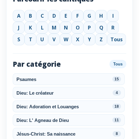
A
B
C
D
E
F
G
H
I
J
K
L
M
N
O
P
Q
R
S
T
U
V
W
X
Y
Z
Tous
Par catégorie
Tous
Psaumes
15
Dieu: Le créateur
4
Dieu: Adoration et Louanges
18
Dieu: L' Agneau de Dieu
11
Jésus-Christ: Sa naissance
8