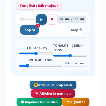
Tonalité :
Réb majeur
⏹️
▶
00:00 / 00:00
4
loop 🔁
loop ♾️
TONALITÉ :
0
DEMI-
TEMPO :
100
%
TONS
VOLUME :
100
%
Réinitialiser
Afficher le projecteur
Afficher la partition
⚑ Signaler
🖨️ Imprimer les paroles