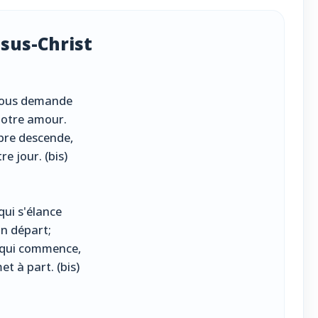
ésus-Christ
 nous demande
 notre amour.
bre descende,
re jour. (bis)
qui s'élance
n départ;
n qui commence,
t à part. (bis)