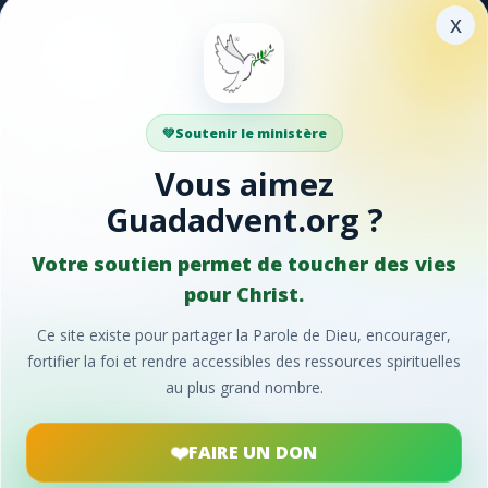
x
xplorer
Partager
ible
Faites découvrir Guadadve
DS
à vos proches.
Soutenir le ministère
antiques
Vous aimez
rières
Facebook
Guadadvent.org ?
ections locales
ontact
WhatsApp
Votre soutien permet de toucher des vies
pour Christ.
E-mail
Ce site existe pour partager la Parole de Dieu, encourager,
fortifier la foi et rendre accessibles des ressources spirituelles
au plus grand nombre.
FAIRE UN DON