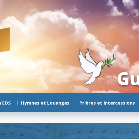
Gu
n EDS
Hymnes et Louanges
Prières et intercessions