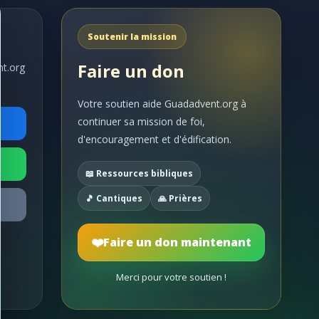
Soutenir la mission
Faire un don
nt.org
Votre soutien aide Guadadvent.org à
continuer sa mission de foi,
d'encouragement et d'édification.
📖 Ressources bibliques
🎵 Cantiques
🙏 Prières
❤️
Faire un don maintenant
Merci pour votre soutien !