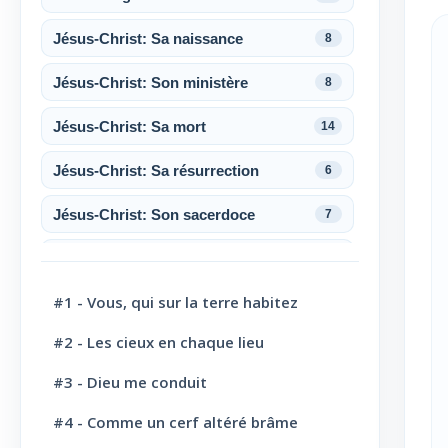
Jésus-Christ: Sa naissance
8
Jésus-Christ: Son ministère
8
Jésus-Christ: Sa mort
14
Jésus-Christ: Sa résurrection
6
Jésus-Christ: Son sacerdoce
7
Jésus-Christ: Son Amour
30
#1 - Vous, qui sur la terre habitez
Le Saint-Esprit
10
#2 - Les cieux en chaque lieu
La Parole de Dieu, sa Loi
10
#3 - Dieu me conduit
L' Eglise: Promesse
4
#4 - Comme un cerf altéré brâme
L' Eglise: Commission fraternelle
10