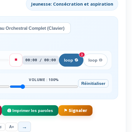
Jeunesse: Consécration et aspiration
u Orchestral Complet (Clavier)
3
⏹️
00:00 / 00:00
loop 🔁
loop ♾️
VOLUME :
100
%
Réinitialiser
⚑ Signaler
🖨️ Imprimer les paroles
→
A+
d