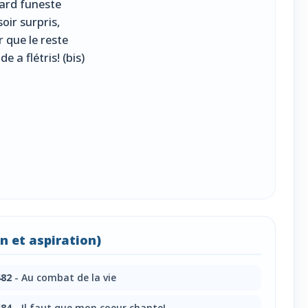
tard funeste
soir surpris,
 que le reste
 a flétris! (bis)
 et aspiration)
82
- Au combat de la vie
84
- Il faut que mon coeur chante!