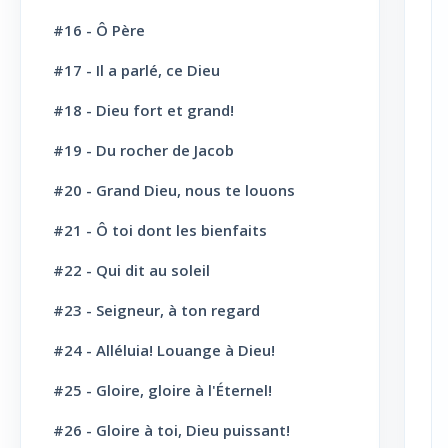
Vie Chrétienne: Repentance et
#16 - Ô Père
10
conversion
#17 - Il a parlé, ce Dieu
Vie Chrétienne: Amour et Foi
19
#18 - Dieu fort et grand!
Vie Chrétienne: Joie et confiance
21
#19 - Du rocher de Jacob
Vie Chrétienne: Consécration et
19
sanctification
#20 - Grand Dieu, nous te louons
#21 - Ô toi dont les bienfaits
Vie Chrétienne: Combats et victoires
23
#22 - Qui dit au soleil
Vie Chrétienne: Secours et
22
consolation
#23 - Seigneur, à ton regard
Espérance Chrétienne
22
#24 - Alléluia! Louange à Dieu!
Chants divers: Matin
5
#25 - Gloire, gloire à l'Éternel!
Chants divers: Soir
5
#26 - Gloire à toi, Dieu puissant!