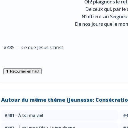
Oh! plaignons le re
De ceux qui, par le 
N'offrent au Seigneur
De nos jours que le monde
#485 — Ce que Jésus-Christ
⬆ Retourner en haut
Autour du même thème (Jeunesse: Consécration
#481
- À toi ma vie!
#4
#483
- À toi mon Dieu, je me donne
#4