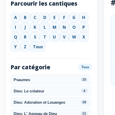
#
Parcourir les cantiques
A
B
C
D
E
F
G
H
I
J
K
L
M
N
O
P
Q
R
S
T
U
V
W
X
Y
Z
Tous
Par catégorie
Tous
Psaumes
15
Dieu: Le créateur
4
Dieu: Adoration et Louanges
18
Dieu: L' Agneau de Dieu
11