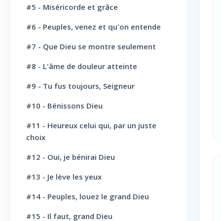
#5 - Miséricorde et grâce
L' Eglise: Le Culte
8
#6 - Peuples, venez et qu'on entende
L' Eglise: Le Sabbat
12
#7 - Que Dieu se montre seulement
L' Eglise: L'Ecole du Sabbat
7
#8 - L'âme de douleur atteinte
L' Eglise: Prière
11
#9 - Tu fus toujours, Seigneur
L' Eglise: Cloture et bénédictions
6
#10 - Bénissons Dieu
L' Eglise: Missions
12
#11 - Heureux celui qui, par un juste
choix
L' Eglise: Dernier message
6
#12 - Oui, je bénirai Dieu
L' Eglise: Bapteme
8
#13 - Je lève les yeux
L' Sainte scène
6
#14 - Peuples, louez le grand Dieu
Evangélisation: Appel au salut
43
#15 - Il faut, grand Dieu