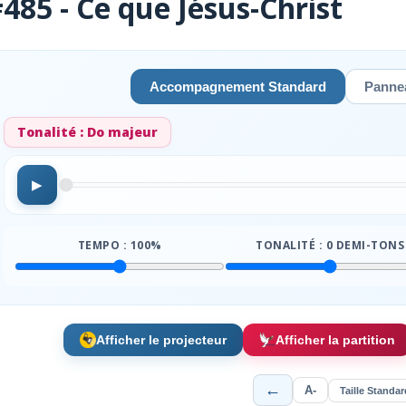
485 - Ce que Jésus-Christ
Accompagnement Standard
Pannea
Tonalité :
Do majeur
▶
TEMPO :
100
%
TONALITÉ :
0
DEMI-TONS
Afficher le projecteur
Afficher la partition
←
A-
Taille Standar