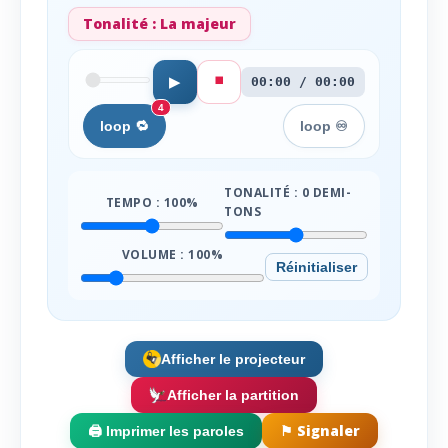
Tonalité :
La majeur
⏹️
▶
00:00 / 00:00
4
loop 🔁
loop ♾️
TONALITÉ :
0
DEMI-
TEMPO :
100
%
TONS
VOLUME :
100
%
Réinitialiser
Afficher le projecteur
Afficher la partition
⚑ Signaler
🖨️ Imprimer les paroles