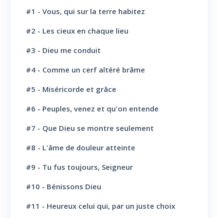
Jésus-Christ: Son sacerdoce
7
#1 - Vous, qui sur la terre habitez
Jésus-Christ: Son Amour
30
#2 - Les cieux en chaque lieu
#3 - Dieu me conduit
Le Saint-Esprit
10
#4 - Comme un cerf altéré brâme
La Parole de Dieu, sa Loi
10
#5 - Miséricorde et grâce
L' Eglise: Promesse
4
#6 - Peuples, venez et qu'on entende
L' Eglise: Commission fraternelle
10
#7 - Que Dieu se montre seulement
L' Eglise: Le Culte
8
#8 - L'âme de douleur atteinte
L' Eglise: Le Sabbat
12
#9 - Tu fus toujours, Seigneur
L' Eglise: L'Ecole du Sabbat
7
#10 - Bénissons Dieu
L' Eglise: Prière
11
#11 - Heureux celui qui, par un juste choix