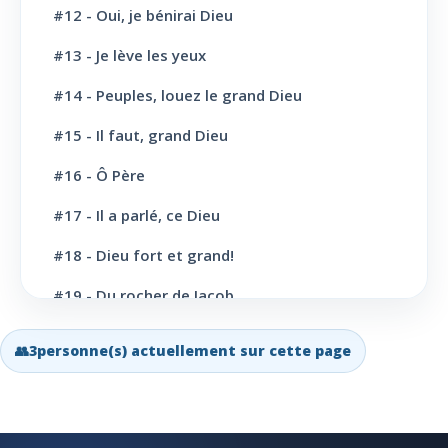
L' Eglise: Cloture et bénédictions
6
#12 - Oui, je bénirai Dieu
L' Eglise: Missions
12
#13 - Je lève les yeux
#14 - Peuples, louez le grand Dieu
L' Eglise: Dernier message
6
#15 - Il faut, grand Dieu
L' Eglise: Bapteme
8
#16 - Ô Père
L' Sainte scène
6
#17 - Il a parlé, ce Dieu
Evangélisation: Appel au salut
43
#18 - Dieu fort et grand!
Vie Chrétienne: Repentance et conversion
10
#19 - Du rocher de Jacob
Vie Chrétienne: Amour et Foi
19
#20 - Grand Dieu, nous te louons
👥
3
personne(s) actuellement sur cette page
Vie Chrétienne: Joie et confiance
21
#21 - Ô toi dont les bienfaits
Vie Chrétienne: Consécration et
19
#22 - Qui dit au soleil
sanctification