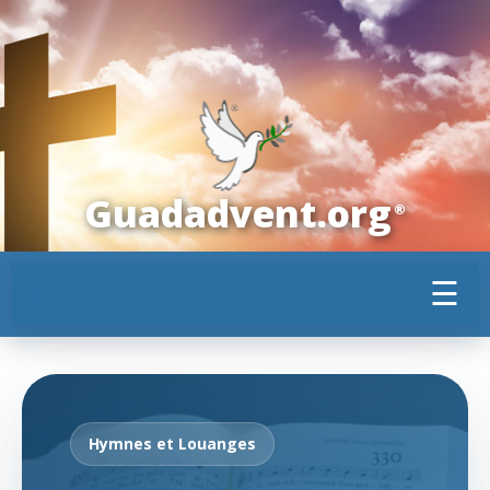
Guadadvent.org
®
☰
Hymnes et Louanges