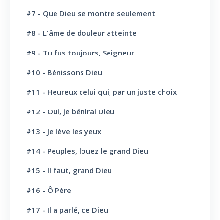
#7 - Que Dieu se montre seulement
L' Eglise: Le Culte
8
#8 - L'âme de douleur atteinte
L' Eglise: Le Sabbat
12
#9 - Tu fus toujours, Seigneur
L' Eglise: L'Ecole du Sabbat
7
#10 - Bénissons Dieu
L' Eglise: Prière
11
#11 - Heureux celui qui, par un juste choix
L' Eglise: Cloture et bénédictions
6
#12 - Oui, je bénirai Dieu
L' Eglise: Missions
12
#13 - Je lève les yeux
#14 - Peuples, louez le grand Dieu
L' Eglise: Dernier message
6
#15 - Il faut, grand Dieu
L' Eglise: Bapteme
8
#16 - Ô Père
L' Sainte scène
6
#17 - Il a parlé, ce Dieu
Evangélisation: Appel au salut
43