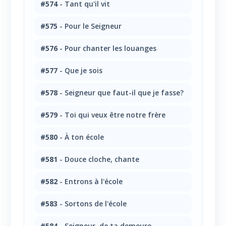
#574
- Tant qu'il vit
#575
- Pour le Seigneur
#576
- Pour chanter les louanges
#577
- Que je sois
#578
- Seigneur que faut-il que je fasse?
#579
- Toi qui veux être notre frère
#580
- À ton école
#581
- Douce cloche, chante
#582
- Entrons à l'école
#583
- Sortons de l'école
#584
- Seigneur, de ta demeure