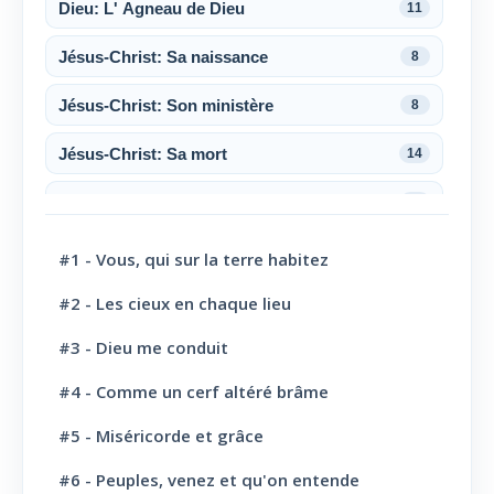
Dieu: L' Agneau de Dieu
11
Jésus-Christ: Sa naissance
8
Jésus-Christ: Son ministère
8
Jésus-Christ: Sa mort
14
Jésus-Christ: Sa résurrection
6
Jésus-Christ: Son sacerdoce
7
#1 - Vous, qui sur la terre habitez
Jésus-Christ: Son Amour
30
#2 - Les cieux en chaque lieu
#3 - Dieu me conduit
Le Saint-Esprit
10
#4 - Comme un cerf altéré brâme
La Parole de Dieu, sa Loi
10
#5 - Miséricorde et grâce
L' Eglise: Promesse
4
#6 - Peuples, venez et qu'on entende
L' Eglise: Commission fraternelle
10