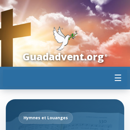
Guadadvent.org
®
☰
Hymnes et Louanges