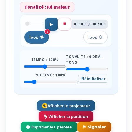
Tonalité :
Ré majeur
⏹️
▶
00:00 / 00:00
3
loop 🔁
loop ♾️
TONALITÉ :
0
DEMI-
TEMPO :
100
%
TONS
VOLUME :
100
%
Réinitialiser
Afficher le projecteur
Afficher la partition
⚑ Signaler
🖨️ Imprimer les paroles