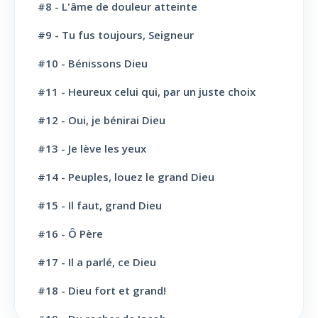
#8 - L'âme de douleur atteinte
L' Eglise: Le Sabbat
12
#9 - Tu fus toujours, Seigneur
L' Eglise: L'Ecole du Sabbat
7
#10 - Bénissons Dieu
L' Eglise: Prière
11
#11 - Heureux celui qui, par un juste choix
L' Eglise: Cloture et bénédictions
6
#12 - Oui, je bénirai Dieu
L' Eglise: Missions
12
#13 - Je lève les yeux
#14 - Peuples, louez le grand Dieu
L' Eglise: Dernier message
6
#15 - Il faut, grand Dieu
L' Eglise: Bapteme
8
#16 - Ô Père
L' Sainte scène
6
#17 - Il a parlé, ce Dieu
Evangélisation: Appel au salut
43
#18 - Dieu fort et grand!
Vie Chrétienne: Repentance et conversion
10