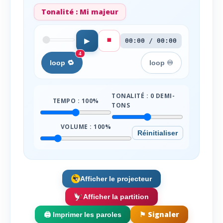
Tonalité :
Mi majeur
⏹️
▶
00:00 / 00:00
4
loop 🔁
loop ♾️
TONALITÉ :
0
DEMI-
TEMPO :
100
%
TONS
VOLUME :
100
%
Réinitialiser
Afficher le projecteur
Afficher la partition
⚑ Signaler
🖨️ Imprimer les paroles