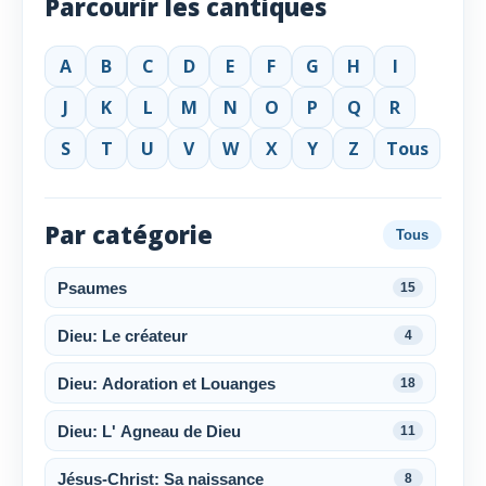
Parcourir les cantiques
A
B
C
D
E
F
G
H
I
J
K
L
M
N
O
P
Q
R
S
T
U
V
W
X
Y
Z
Tous
Par catégorie
Tous
Psaumes
15
Dieu: Le créateur
4
Dieu: Adoration et Louanges
18
Dieu: L' Agneau de Dieu
11
Jésus-Christ: Sa naissance
8