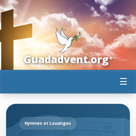
Guadadvent.org
®
☰
Hymnes et Louanges