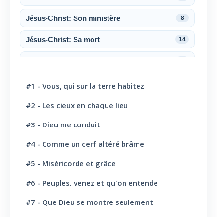
Jésus-Christ: Son ministère
8
Jésus-Christ: Sa mort
14
Jésus-Christ: Sa résurrection
6
Jésus-Christ: Son sacerdoce
7
#1 - Vous, qui sur la terre habitez
Jésus-Christ: Son Amour
30
#2 - Les cieux en chaque lieu
#3 - Dieu me conduit
Le Saint-Esprit
10
#4 - Comme un cerf altéré brâme
La Parole de Dieu, sa Loi
10
#5 - Miséricorde et grâce
L' Eglise: Promesse
4
#6 - Peuples, venez et qu'on entende
L' Eglise: Commission fraternelle
10
#7 - Que Dieu se montre seulement
L' Eglise: Le Culte
8