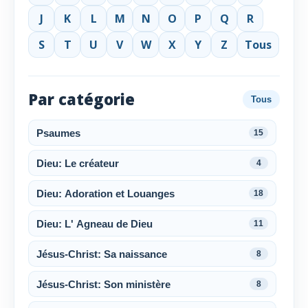
J
K
L
M
N
O
P
Q
R
S
T
U
V
W
X
Y
Z
Tous
Par catégorie
Tous
Psaumes
15
Dieu: Le créateur
4
Dieu: Adoration et Louanges
18
Dieu: L' Agneau de Dieu
11
Jésus-Christ: Sa naissance
8
Jésus-Christ: Son ministère
8