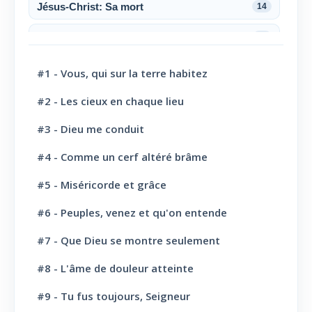
Jésus-Christ: Sa mort
14
Jésus-Christ: Sa résurrection
6
Jésus-Christ: Son sacerdoce
7
#1 - Vous, qui sur la terre habitez
Jésus-Christ: Son Amour
30
#2 - Les cieux en chaque lieu
#3 - Dieu me conduit
Le Saint-Esprit
10
#4 - Comme un cerf altéré brâme
La Parole de Dieu, sa Loi
10
#5 - Miséricorde et grâce
L' Eglise: Promesse
4
#6 - Peuples, venez et qu'on entende
L' Eglise: Commission fraternelle
10
#7 - Que Dieu se montre seulement
L' Eglise: Le Culte
8
#8 - L'âme de douleur atteinte
L' Eglise: Le Sabbat
12
#9 - Tu fus toujours, Seigneur