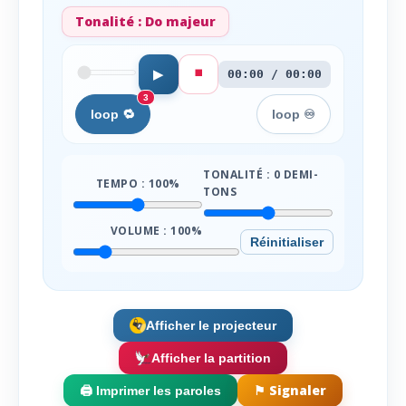
Tonalité :
Do majeur
⏹️
▶
00:00 / 00:00
3
loop 🔁
loop ♾️
TONALITÉ :
0
DEMI-
TEMPO :
100
%
TONS
VOLUME :
100
%
Réinitialiser
Afficher le projecteur
Afficher la partition
⚑ Signaler
🖨️ Imprimer les paroles