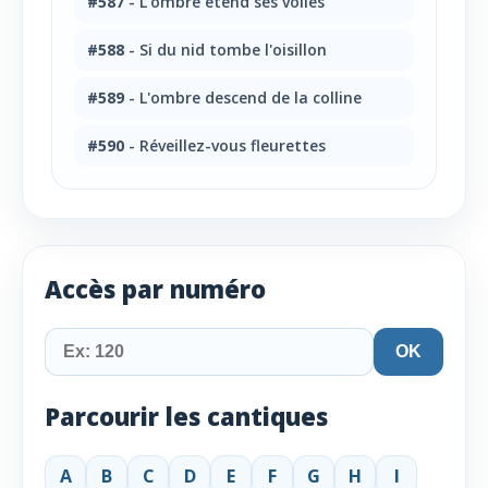
#587
- L'ombre étend ses voiles
#588
- Si du nid tombe l'oisillon
#589
- L'ombre descend de la colline
#590
- Réveillez-vous fleurettes
Accès par numéro
OK
Parcourir les cantiques
A
B
C
D
E
F
G
H
I