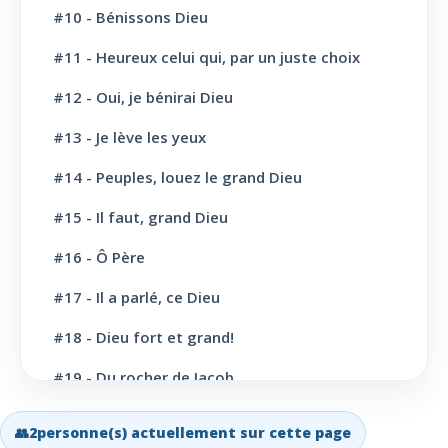
L' Eglise: L'Ecole du Sabbat
7
#10 - Bénissons Dieu
L' Eglise: Prière
11
#11 - Heureux celui qui, par un juste choix
L' Eglise: Cloture et bénédictions
6
#12 - Oui, je bénirai Dieu
L' Eglise: Missions
12
#13 - Je lève les yeux
#14 - Peuples, louez le grand Dieu
L' Eglise: Dernier message
6
#15 - Il faut, grand Dieu
L' Eglise: Bapteme
8
#16 - Ô Père
L' Sainte scène
6
#17 - Il a parlé, ce Dieu
Evangélisation: Appel au salut
43
#18 - Dieu fort et grand!
Vie Chrétienne: Repentance et conversion
10
#19 - Du rocher de Jacob
Vie Chrétienne: Amour et Foi
19
#20 - Grand Dieu, nous te louons
👥
2
personne(s) actuellement sur cette page
Vie Chrétienne: Joie et confiance
21