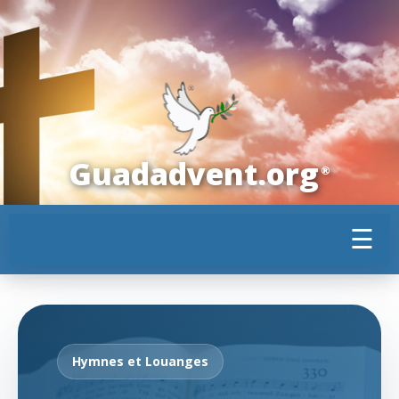
Guadadvent.org
®
☰
Hymnes et Louanges