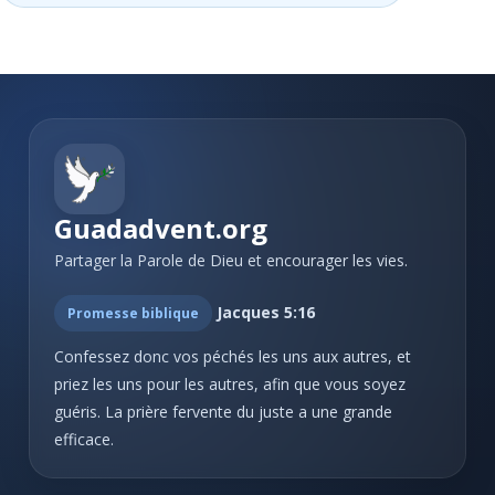
#21 - Ô toi dont les bienfaits
Vie Chrétienne: Consécration et
19
#22 - Qui dit au soleil
sanctification
#23 - Seigneur, à ton regard
Vie Chrétienne: Combats et victoires
23
#24 - Alléluia! Louange à Dieu!
Vie Chrétienne: Secours et consolation
22
#25 - Gloire, gloire à l'Éternel!
Espérance Chrétienne
22
Guadadvent.org
#26 - Gloire à toi, Dieu puissant!
Chants divers: Matin
5
Partager la Parole de Dieu et encourager les vies.
#27 - Adorons le Roi
Chants divers: Soir
5
Jacques 5:16
Promesse biblique
#28 - L'Éternel est ma part
Chants divers: Nouvelle Année
7
Confessez donc vos péchés les uns aux autres, et
#29 - Grand Dieu puissant
priez les uns pour les autres, afin que vous soyez
Chants divers: Mariages
3
#30 - Je chanterai, Seigneur
guéris. La prière fervente du juste a une grande
efficace.
Chants divers: La famille
6
#31 - Jéhovah! Jéhovah!