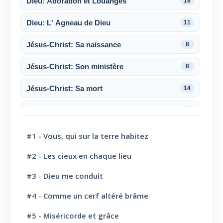
Dieu: Adoration et Louanges
18
Dieu: L' Agneau de Dieu
11
Jésus-Christ: Sa naissance
8
Jésus-Christ: Son ministère
8
Jésus-Christ: Sa mort
14
Jésus-Christ: Sa résurrection
6
Jésus-Christ: Son sacerdoce
7
#1 - Vous, qui sur la terre habitez
Jésus-Christ: Son Amour
30
#2 - Les cieux en chaque lieu
#3 - Dieu me conduit
Le Saint-Esprit
10
#4 - Comme un cerf altéré brâme
La Parole de Dieu, sa Loi
10
#5 - Miséricorde et grâce
L' Eglise: Promesse
4