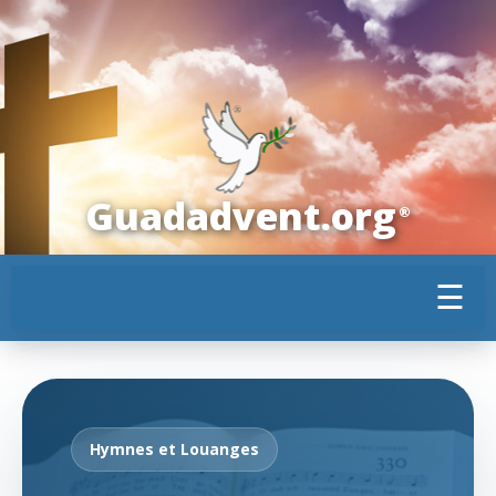
Guadadvent.org
®
☰
Hymnes et Louanges