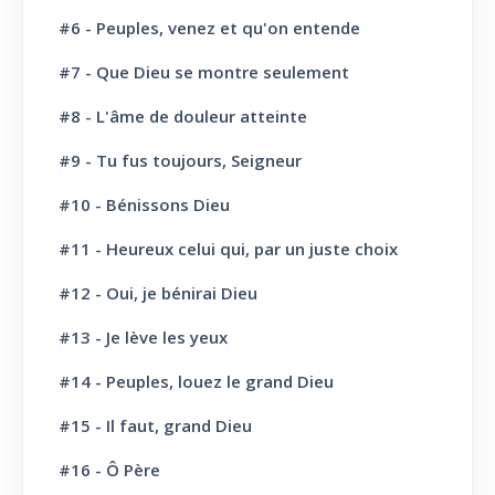
#6 - Peuples, venez et qu'on entende
L' Eglise: Commission fraternelle
10
#7 - Que Dieu se montre seulement
L' Eglise: Le Culte
8
#8 - L'âme de douleur atteinte
L' Eglise: Le Sabbat
12
#9 - Tu fus toujours, Seigneur
L' Eglise: L'Ecole du Sabbat
7
#10 - Bénissons Dieu
L' Eglise: Prière
11
#11 - Heureux celui qui, par un juste choix
L' Eglise: Cloture et bénédictions
6
#12 - Oui, je bénirai Dieu
L' Eglise: Missions
12
#13 - Je lève les yeux
#14 - Peuples, louez le grand Dieu
L' Eglise: Dernier message
6
#15 - Il faut, grand Dieu
L' Eglise: Bapteme
8
#16 - Ô Père
L' Sainte scène
6