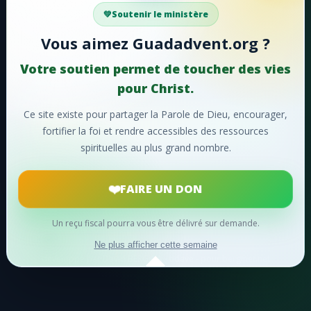
Votre soutien aide Guadadvent.org à continuer sa
Soutenir le ministère
#51 - Hosanna!
mission de foi, d'encouragement et d'édification.
Vous aimez Guadadvent.org ?
#52 - Lorsque le ciel retentit
📖 Ressources bibliques
🎵 Cantiques
Votre soutien permet de toucher des vies
#53 - Faisons éclater notre joie
🙏 Prières
pour Christ.
#54 - Ô charité suprême!
Ce site existe pour partager la Parole de Dieu, encourager,
❤️
Faire un don maintenant
fortifier la foi et rendre accessibles des ressources
#55 - Ô merveilleuse histoire
spirituelles au plus grand nombre.
Merci pour votre soutien !
#56 - Oh! que ne pouvons-nous
FAIRE UN DON
#57 - Divin Sauveur
#58 - De la divinité
Un reçu fiscal pourra vous être délivré sur demande.
© 2024
Guadadvent.org
® Tous droits réservés
#59 - Saint envoyé du Père
Ne plus afficher cette semaine
développé par David BERGINA - tidave - pour berginet.net
#60 - J'ai quitté le ciel pour toi
#61 - Entonnons un saint cantique