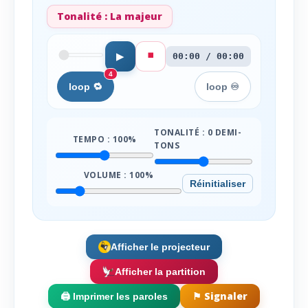
Tonalité :
La majeur
⏹️
▶
00:00 / 00:00
4
loop 🔁
loop ♾️
TONALITÉ :
0
DEMI-
TEMPO :
100
%
TONS
VOLUME :
100
%
Réinitialiser
Afficher le projecteur
Afficher la partition
⚑ Signaler
🖨️ Imprimer les paroles