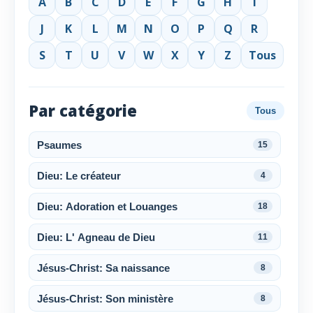
A
B
C
D
E
F
G
H
I
J
K
L
M
N
O
P
Q
R
S
T
U
V
W
X
Y
Z
Tous
Par catégorie
Tous
Psaumes
15
Dieu: Le créateur
4
Dieu: Adoration et Louanges
18
Dieu: L' Agneau de Dieu
11
Jésus-Christ: Sa naissance
8
Jésus-Christ: Son ministère
8