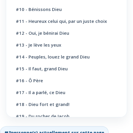
L' Eglise: L'Ecole du Sabbat
7
#10 - Bénissons Dieu
L' Eglise: Prière
11
#11 - Heureux celui qui, par un juste choix
L' Eglise: Cloture et bénédictions
6
#12 - Oui, je bénirai Dieu
L' Eglise: Missions
12
#13 - Je lève les yeux
#14 - Peuples, louez le grand Dieu
L' Eglise: Dernier message
6
#15 - Il faut, grand Dieu
L' Eglise: Bapteme
8
#16 - Ô Père
L' Sainte scène
6
#17 - Il a parlé, ce Dieu
Evangélisation: Appel au salut
43
#18 - Dieu fort et grand!
Vie Chrétienne: Repentance et conversion
10
#19 - Du rocher de Jacob
Vie Chrétienne: Amour et Foi
19
#20 - Grand Dieu, nous te louons
👥
3
personne(s) actuellement sur cette page