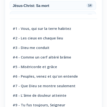
Jésus-Christ: Sa mort
14
Jésus-Christ: Sa résurrection
6
Jésus-Christ: Son sacerdoce
7
#1 - Vous, qui sur la terre habitez
Jésus-Christ: Son Amour
30
#2 - Les cieux en chaque lieu
#3 - Dieu me conduit
Le Saint-Esprit
10
#4 - Comme un cerf altéré brâme
La Parole de Dieu, sa Loi
10
#5 - Miséricorde et grâce
L' Eglise: Promesse
4
#6 - Peuples, venez et qu'on entende
L' Eglise: Commission fraternelle
10
#7 - Que Dieu se montre seulement
L' Eglise: Le Culte
8
#8 - L'âme de douleur atteinte
L' Eglise: Le Sabbat
12
#9 - Tu fus toujours, Seigneur