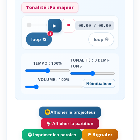
Tonalité :
Fa majeur
⏹️
▶
00:00 / 00:00
3
loop 🔁
loop ♾️
TONALITÉ :
0
DEMI-
TEMPO :
100
%
TONS
VOLUME :
100
%
Réinitialiser
Afficher le projecteur
Afficher la partition
⚑ Signaler
🖨️ Imprimer les paroles