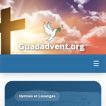
Guadadvent.org
®
☰
Hymnes et Louanges