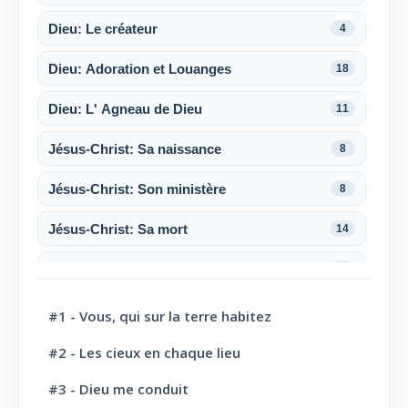
Dieu: Le créateur
4
Dieu: Adoration et Louanges
18
Dieu: L' Agneau de Dieu
11
Jésus-Christ: Sa naissance
8
Jésus-Christ: Son ministère
8
Jésus-Christ: Sa mort
14
Jésus-Christ: Sa résurrection
6
Jésus-Christ: Son sacerdoce
7
#1 - Vous, qui sur la terre habitez
Jésus-Christ: Son Amour
30
#2 - Les cieux en chaque lieu
#3 - Dieu me conduit
Le Saint-Esprit
10