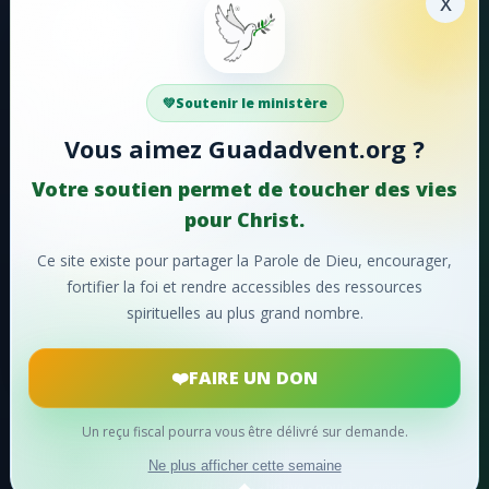
x
#49 - Entendez-vous
Faire un don
#50 - Chantons, chantons sans cesse
Votre soutien aide Guadadvent.org à continuer sa
Soutenir le ministère
#51 - Hosanna!
mission de foi, d'encouragement et d'édification.
Vous aimez Guadadvent.org ?
#52 - Lorsque le ciel retentit
📖 Ressources bibliques
🎵 Cantiques
Votre soutien permet de toucher des vies
#53 - Faisons éclater notre joie
🙏 Prières
pour Christ.
#54 - Ô charité suprême!
Ce site existe pour partager la Parole de Dieu, encourager,
❤️
Faire un don maintenant
fortifier la foi et rendre accessibles des ressources
#55 - Ô merveilleuse histoire
spirituelles au plus grand nombre.
Merci pour votre soutien !
#56 - Oh! que ne pouvons-nous
FAIRE UN DON
#57 - Divin Sauveur
#58 - De la divinité
Un reçu fiscal pourra vous être délivré sur demande.
© 2024
Guadadvent.org
® Tous droits réservés
#59 - Saint envoyé du Père
Ne plus afficher cette semaine
développé par David BERGINA - tidave - pour berginet.net