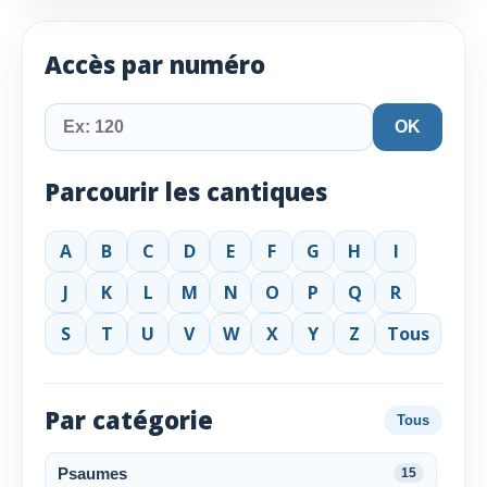
Accès par numéro
OK
Parcourir les cantiques
A
B
C
D
E
F
G
H
I
J
K
L
M
N
O
P
Q
R
S
T
U
V
W
X
Y
Z
Tous
Par catégorie
Tous
Psaumes
15