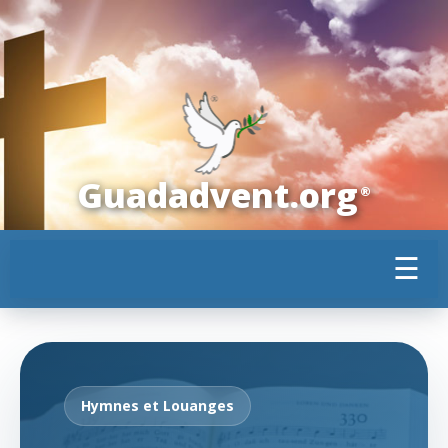
Guadadvent.org
®
☰
Hymnes et Louanges