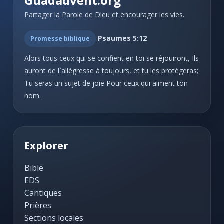
Guadadvent.org
#26 - Gloire à toi, Dieu puissant!
Chants divers: Matin
5
Partager la Parole de Dieu et encourager les vies.
#27 - Adorons le Roi
Chants divers: Soir
5
Psaumes 5:12
Promesse biblique
#28 - L'Éternel est ma part
Chants divers: Nouvelle Année
7
Alors tous ceux qui se confient en toi se réjouiront, Ils
#29 - Grand Dieu puissant
auront de l`allégresse à toujours, et tu les protégeras;
Chants divers: Mariages
3
#30 - Je chanterai, Seigneur
Tu seras un sujet de joie Pour ceux qui aiment ton
nom.
Chants divers: La famille
6
#31 - Jéhovah! Jéhovah!
#32 - Grand Dieu! nous te bénissons
Chants divers: Consécration de Pasteurs
4
#33 - Louez le nom de l'Éternel
Explorer
Chants divers: Dédicace de Temples
4
#34 - Mon âme, exaltons la gloire
Chants divers: Chant d'adieu
3
Bible
EDS
#35 - Que ne puis-je, ô mon Dieu
Chants divers: Deuil
6
Cantiques
#36 - Trois fois saint Jéhovah!
Prières
Chants divers: Tempérance
6
Sections locales
#37 - Peuples, chantez un saint cantique