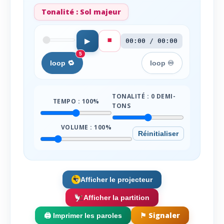
Tonalité :
Sol majeur
⏹️
▶
00:00 / 00:00
5
loop 🔁
loop ♾️
TONALITÉ :
0
DEMI-
TEMPO :
100
%
TONS
VOLUME :
100
%
Réinitialiser
Afficher le projecteur
Afficher la partition
⚑ Signaler
🖨️ Imprimer les paroles