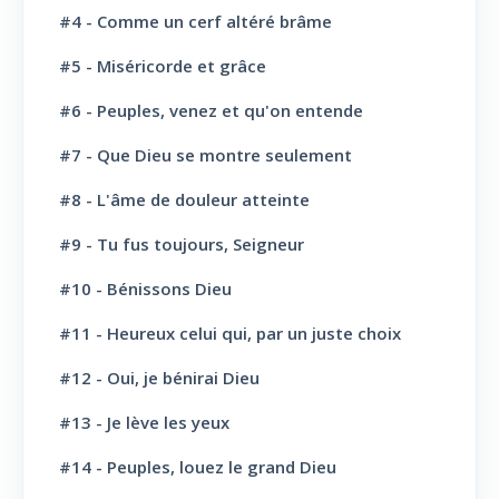
#4 - Comme un cerf altéré brâme
La Parole de Dieu, sa Loi
10
#5 - Miséricorde et grâce
L' Eglise: Promesse
4
#6 - Peuples, venez et qu'on entende
L' Eglise: Commission fraternelle
10
#7 - Que Dieu se montre seulement
L' Eglise: Le Culte
8
#8 - L'âme de douleur atteinte
L' Eglise: Le Sabbat
12
#9 - Tu fus toujours, Seigneur
L' Eglise: L'Ecole du Sabbat
7
#10 - Bénissons Dieu
L' Eglise: Prière
11
#11 - Heureux celui qui, par un juste choix
L' Eglise: Cloture et bénédictions
6
#12 - Oui, je bénirai Dieu
L' Eglise: Missions
12
#13 - Je lève les yeux
#14 - Peuples, louez le grand Dieu
L' Eglise: Dernier message
6