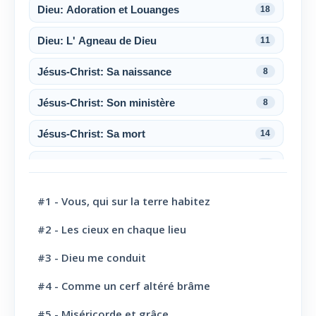
Dieu: Adoration et Louanges
18
Dieu: L' Agneau de Dieu
11
Jésus-Christ: Sa naissance
8
Jésus-Christ: Son ministère
8
Jésus-Christ: Sa mort
14
Jésus-Christ: Sa résurrection
6
Jésus-Christ: Son sacerdoce
7
#1 - Vous, qui sur la terre habitez
Jésus-Christ: Son Amour
30
#2 - Les cieux en chaque lieu
#3 - Dieu me conduit
Le Saint-Esprit
10
#4 - Comme un cerf altéré brâme
La Parole de Dieu, sa Loi
10
#5 - Miséricorde et grâce