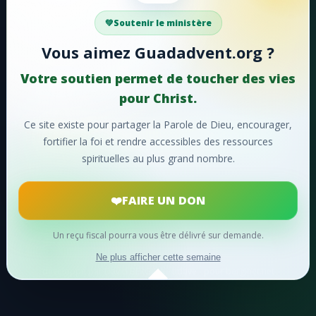
#50 - Chantons, chantons sans cesse
Votre soutien aide Guadadvent.org à continuer sa
Soutenir le ministère
#51 - Hosanna!
mission de foi, d'encouragement et d'édification.
Vous aimez Guadadvent.org ?
#52 - Lorsque le ciel retentit
📖 Ressources bibliques
🎵 Cantiques
Votre soutien permet de toucher des vies
#53 - Faisons éclater notre joie
🙏 Prières
pour Christ.
#54 - Ô charité suprême!
Ce site existe pour partager la Parole de Dieu, encourager,
❤️
Faire un don maintenant
fortifier la foi et rendre accessibles des ressources
#55 - Ô merveilleuse histoire
spirituelles au plus grand nombre.
Merci pour votre soutien !
#56 - Oh! que ne pouvons-nous
FAIRE UN DON
#57 - Divin Sauveur
#58 - De la divinité
Un reçu fiscal pourra vous être délivré sur demande.
© 2024
Guadadvent.org
® Tous droits réservés
#59 - Saint envoyé du Père
Ne plus afficher cette semaine
développé par David BERGINA - tidave - pour berginet.net
#60 - J'ai quitté le ciel pour toi
#61 - Entonnons un saint cantique