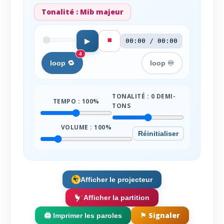
Tonalité :
Mib majeur
⏹️
▶
00:00 / 00:00
4
loop 🔁
loop ♾️
TONALITÉ :
0
DEMI-
TEMPO :
100
%
TONS
VOLUME :
100
%
Réinitialiser
Afficher le projecteur
Afficher la partition
⚑ Signaler
🖨️ Imprimer les paroles