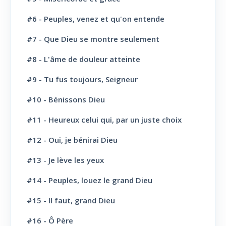
L' Eglise: Promesse
4
#6 - Peuples, venez et qu'on entende
L' Eglise: Commission fraternelle
10
#7 - Que Dieu se montre seulement
L' Eglise: Le Culte
8
#8 - L'âme de douleur atteinte
L' Eglise: Le Sabbat
12
#9 - Tu fus toujours, Seigneur
L' Eglise: L'Ecole du Sabbat
7
#10 - Bénissons Dieu
L' Eglise: Prière
11
#11 - Heureux celui qui, par un juste choix
L' Eglise: Cloture et bénédictions
6
#12 - Oui, je bénirai Dieu
L' Eglise: Missions
12
#13 - Je lève les yeux
#14 - Peuples, louez le grand Dieu
L' Eglise: Dernier message
6
#15 - Il faut, grand Dieu
L' Eglise: Bapteme
8
#16 - Ô Père
L' Sainte scène
6