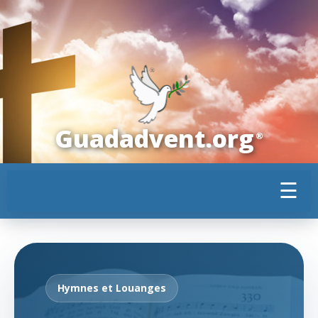
Guadadvent.org
®
☰
Hymnes et Louanges