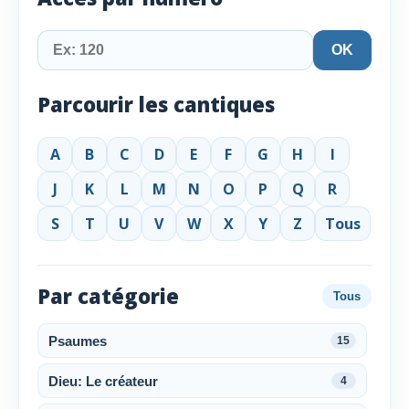
OK
Parcourir les cantiques
A
B
C
D
E
F
G
H
I
J
K
L
M
N
O
P
Q
R
S
T
U
V
W
X
Y
Z
Tous
Par catégorie
Tous
Psaumes
15
Dieu: Le créateur
4