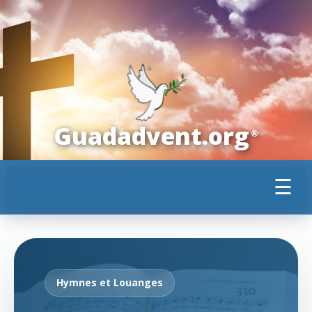
Guadadvent.org
®
☰
Hymnes et Louanges