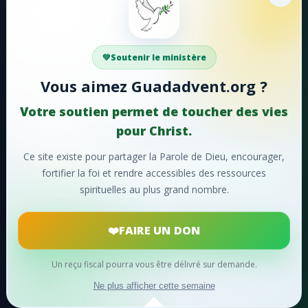
#48 - Tu m'as aimé, Seigneur!
Faire un don
#49 - Entendez-vous
Votre soutien aide Guadadvent.org à continuer sa
#50 - Chantons, chantons sans cesse
Soutenir le ministère
mission de foi, d'encouragement et d'édification.
Vous aimez Guadadvent.org ?
#51 - Hosanna!
📖 Ressources bibliques
🎵 Cantiques
Votre soutien permet de toucher des vies
#52 - Lorsque le ciel retentit
🙏 Prières
pour Christ.
#53 - Faisons éclater notre joie
Ce site existe pour partager la Parole de Dieu, encourager,
#54 - Ô charité suprême!
❤️
Faire un don maintenant
fortifier la foi et rendre accessibles des ressources
spirituelles au plus grand nombre.
#55 - Ô merveilleuse histoire
Merci pour votre soutien !
#56 - Oh! que ne pouvons-nous
FAIRE UN DON
#57 - Divin Sauveur
Un reçu fiscal pourra vous être délivré sur demande.
© 2024
Guadadvent.org
® Tous droits réservés
#58 - De la divinité
Ne plus afficher cette semaine
développé par David BERGINA - tidave - pour berginet.net
#59 - Saint envoyé du Père