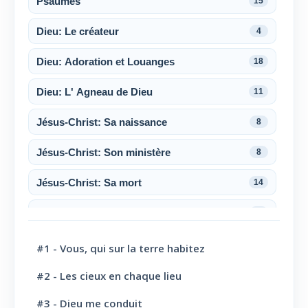
Psaumes
15
Dieu: Le créateur
4
Dieu: Adoration et Louanges
18
Dieu: L' Agneau de Dieu
11
Jésus-Christ: Sa naissance
8
Jésus-Christ: Son ministère
8
Jésus-Christ: Sa mort
14
Jésus-Christ: Sa résurrection
6
Jésus-Christ: Son sacerdoce
7
#1 - Vous, qui sur la terre habitez
Jésus-Christ: Son Amour
30
#2 - Les cieux en chaque lieu
#3 - Dieu me conduit
Le Saint-Esprit
10