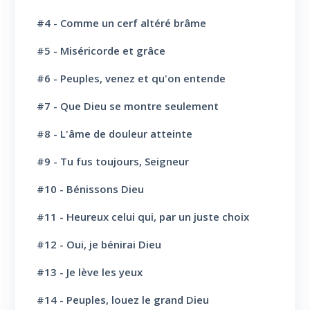
#4 - Comme un cerf altéré brâme
La Parole de Dieu, sa Loi
10
#5 - Miséricorde et grâce
L' Eglise: Promesse
4
#6 - Peuples, venez et qu'on entende
L' Eglise: Commission fraternelle
10
#7 - Que Dieu se montre seulement
L' Eglise: Le Culte
8
#8 - L'âme de douleur atteinte
L' Eglise: Le Sabbat
12
#9 - Tu fus toujours, Seigneur
L' Eglise: L'Ecole du Sabbat
7
#10 - Bénissons Dieu
L' Eglise: Prière
11
#11 - Heureux celui qui, par un juste choix
L' Eglise: Cloture et bénédictions
6
#12 - Oui, je bénirai Dieu
L' Eglise: Missions
12
#13 - Je lève les yeux
#14 - Peuples, louez le grand Dieu
L' Eglise: Dernier message
6