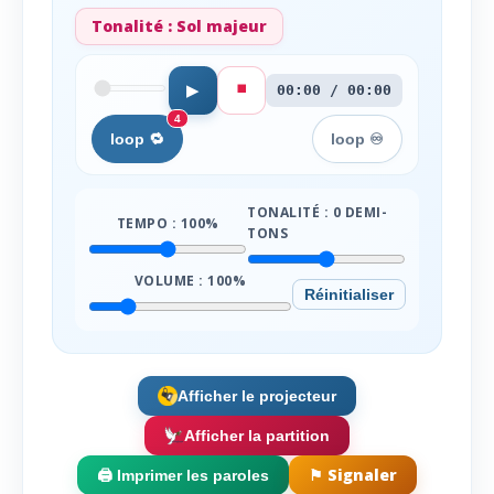
Tonalité :
Sol majeur
⏹️
▶
00:00 / 00:00
4
loop 🔁
loop ♾️
TONALITÉ :
0
DEMI-
TEMPO :
100
%
TONS
VOLUME :
100
%
Réinitialiser
Afficher le projecteur
Afficher la partition
⚑ Signaler
🖨️ Imprimer les paroles