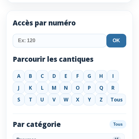
Accès par numéro
OK
Parcourir les cantiques
A
B
C
D
E
F
G
H
I
J
K
L
M
N
O
P
Q
R
S
T
U
V
W
X
Y
Z
Tous
Par catégorie
Tous