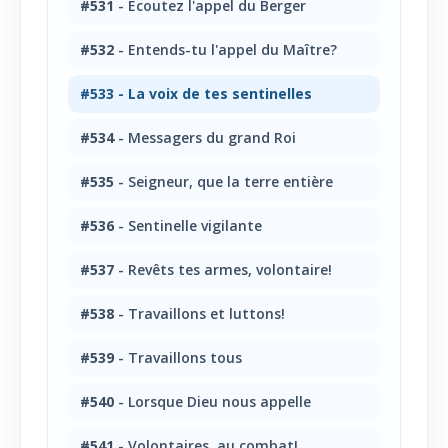
#531
- Écoutez l'appel du Berger
#532
- Entends-tu l'appel du Maître?
#533
- La voix de tes sentinelles
#534
- Messagers du grand Roi
#535
- Seigneur, que la terre entière
#536
- Sentinelle vigilante
#537
- Revêts tes armes, volontaire!
#538
- Travaillons et luttons!
#539
- Travaillons tous
#540
- Lorsque Dieu nous appelle
#541
- Volontaires, au combat!