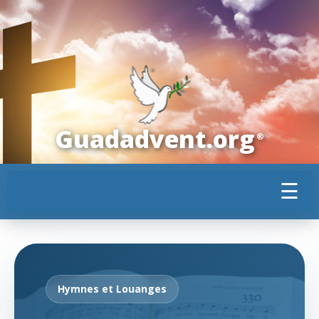
Guadadvent.org
®
☰
Hymnes et Louanges