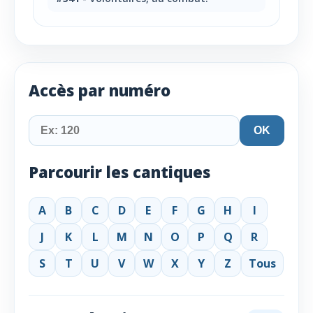
Accès par numéro
OK
Parcourir les cantiques
A
B
C
D
E
F
G
H
I
J
K
L
M
N
O
P
Q
R
S
T
U
V
W
X
Y
Z
Tous