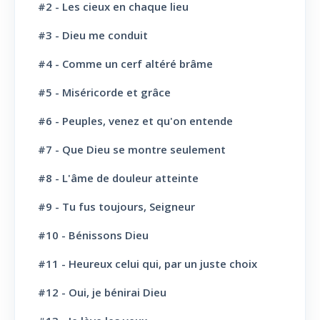
Jésus-Christ: Son Amour
30
#2 - Les cieux en chaque lieu
#3 - Dieu me conduit
Le Saint-Esprit
10
#4 - Comme un cerf altéré brâme
La Parole de Dieu, sa Loi
10
#5 - Miséricorde et grâce
L' Eglise: Promesse
4
#6 - Peuples, venez et qu'on entende
L' Eglise: Commission fraternelle
10
#7 - Que Dieu se montre seulement
L' Eglise: Le Culte
8
#8 - L'âme de douleur atteinte
L' Eglise: Le Sabbat
12
#9 - Tu fus toujours, Seigneur
L' Eglise: L'Ecole du Sabbat
7
#10 - Bénissons Dieu
L' Eglise: Prière
11
#11 - Heureux celui qui, par un juste choix
L' Eglise: Cloture et bénédictions
6
#12 - Oui, je bénirai Dieu
L' Eglise: Missions
12