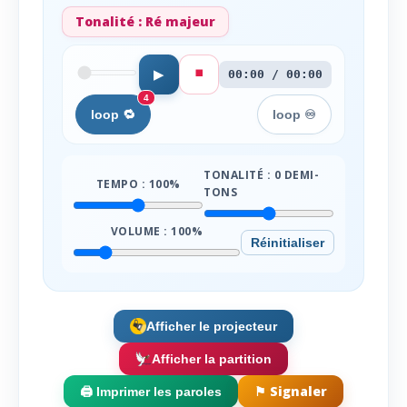
Tonalité :
Ré majeur
⏹️
▶
00:00 / 00:00
4
loop 🔁
loop ♾️
TONALITÉ :
0
DEMI-
TEMPO :
100
%
TONS
VOLUME :
100
%
Réinitialiser
Afficher le projecteur
Afficher la partition
⚑ Signaler
🖨️ Imprimer les paroles