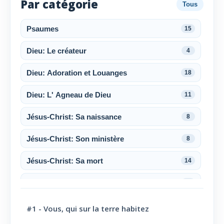
Par catégorie
Tous
Psaumes
15
Dieu: Le créateur
4
Dieu: Adoration et Louanges
18
Dieu: L' Agneau de Dieu
11
Jésus-Christ: Sa naissance
8
Jésus-Christ: Son ministère
8
Jésus-Christ: Sa mort
14
Jésus-Christ: Sa résurrection
6
Jésus-Christ: Son sacerdoce
7
#1 - Vous, qui sur la terre habitez