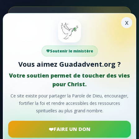
#47 - Que ton fidèle amour
#48 - Tu m'as aimé, Seigneur!
Soutenir la mission
x
#49 - Entendez-vous
Faire un don
#50 - Chantons, chantons sans cesse
Votre soutien aide Guadadvent.org à continuer sa
Soutenir le ministère
#51 - Hosanna!
mission de foi, d'encouragement et d'édification.
Vous aimez Guadadvent.org ?
#52 - Lorsque le ciel retentit
📖 Ressources bibliques
🎵 Cantiques
Votre soutien permet de toucher des vies
#53 - Faisons éclater notre joie
🙏 Prières
pour Christ.
#54 - Ô charité suprême!
Ce site existe pour partager la Parole de Dieu, encourager,
❤️
Faire un don maintenant
fortifier la foi et rendre accessibles des ressources
#55 - Ô merveilleuse histoire
spirituelles au plus grand nombre.
Merci pour votre soutien !
#56 - Oh! que ne pouvons-nous
FAIRE UN DON
#57 - Divin Sauveur