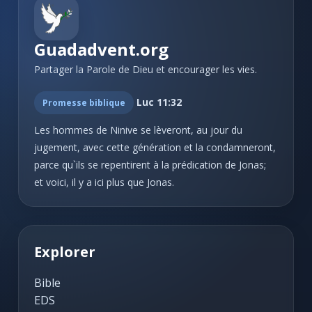
Vie Chrétienne: Secours et consolation
22
#25 - Gloire, gloire à l'Éternel!
Espérance Chrétienne
22
Guadadvent.org
#26 - Gloire à toi, Dieu puissant!
Chants divers: Matin
5
Partager la Parole de Dieu et encourager les vies.
#27 - Adorons le Roi
Chants divers: Soir
5
Luc 11:32
Promesse biblique
#28 - L'Éternel est ma part
Chants divers: Nouvelle Année
7
Les hommes de Ninive se lèveront, au jour du
#29 - Grand Dieu puissant
jugement, avec cette génération et la condamneront,
Chants divers: Mariages
3
#30 - Je chanterai, Seigneur
parce qu`ils se repentirent à la prédication de Jonas;
et voici, il y a ici plus que Jonas.
Chants divers: La famille
6
#31 - Jéhovah! Jéhovah!
#32 - Grand Dieu! nous te bénissons
Chants divers: Consécration de Pasteurs
4
#33 - Louez le nom de l'Éternel
Explorer
Chants divers: Dédicace de Temples
4
#34 - Mon âme, exaltons la gloire
Chants divers: Chant d'adieu
3
Bible
EDS
#35 - Que ne puis-je, ô mon Dieu
Chants divers: Deuil
6