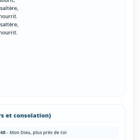
saltère,
nourrit.
saltère,
nourrit.
s et consolation)
68
- Mon Dieu, plus près de toi