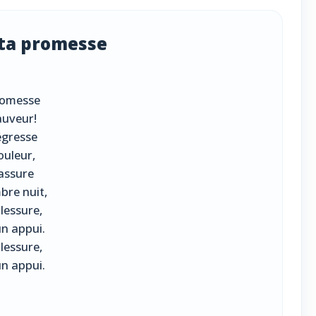
 ta promesse
promesse
auveur!
légresse
ouleur,
assure
bre nuit,
lessure,
n appui.
lessure,
n appui.