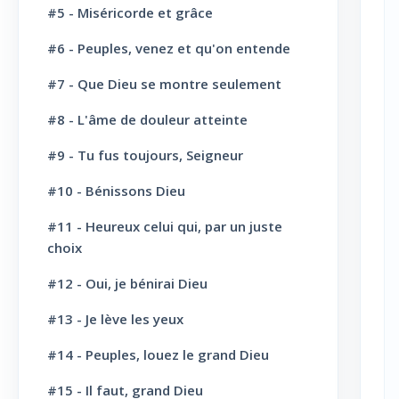
#5 - Miséricorde et grâce
L' Eglise: Le Culte
8
#6 - Peuples, venez et qu'on entende
L' Eglise: Le Sabbat
12
#7 - Que Dieu se montre seulement
L' Eglise: L'Ecole du Sabbat
7
#8 - L'âme de douleur atteinte
L' Eglise: Prière
11
#9 - Tu fus toujours, Seigneur
L' Eglise: Cloture et bénédictions
6
#10 - Bénissons Dieu
L' Eglise: Missions
12
#11 - Heureux celui qui, par un juste
choix
L' Eglise: Dernier message
6
#12 - Oui, je bénirai Dieu
L' Eglise: Bapteme
8
#13 - Je lève les yeux
L' Sainte scène
6
#14 - Peuples, louez le grand Dieu
Evangélisation: Appel au salut
43
#15 - Il faut, grand Dieu