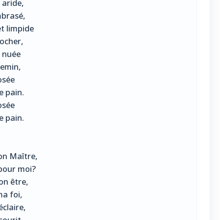
 aride,
mbrasé,
t limpide
rocher,
a nuée
hemin,
osée
e pain.
osée
e pain.
on Maître,
 pour moi?
on être,
a foi,
éclaire,
sourit,