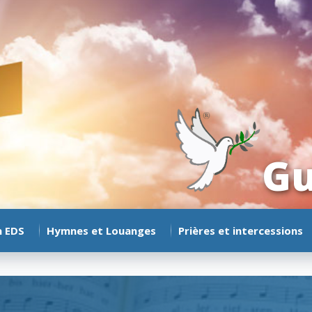
Gu
n EDS
Hymnes et Louanges
Prières et intercessions