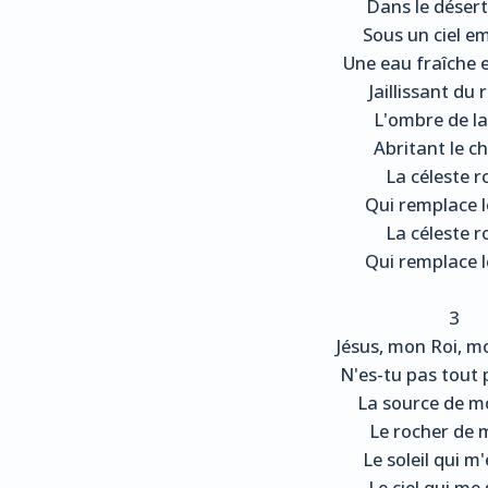
Dans le désert
Sous un ciel e
Une eau fraîche e
Jaillissant du 
L'ombre de l
Abritant le c
La céleste r
Qui remplace l
La céleste r
Qui remplace l
3
Jésus, mon Roi, m
N'es-tu pas tout
La source de m
Le rocher de m
Le soleil qui m'
Le ciel qui me 