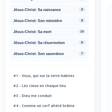
Jésus-Christ: Sa naissance
8
Jésus-Christ: Son ministère
8
Jésus-Christ: Sa mort
14
Jésus-Christ: Sa résurrection
6
Jésus-Christ: Son sacerdoce
7
Jésus-Christ: Son Amour
30
#1 - Vous, qui sur la terre habitez
Le Saint-Esprit
10
#2 - Les cieux en chaque lieu
La Parole de Dieu, sa Loi
10
#3 - Dieu me conduit
L' Eglise: Promesse
4
#4 - Comme un cerf altéré brâme
L' Eglise: Commission fraternelle
10