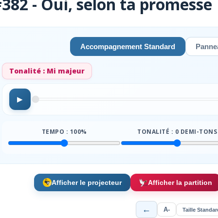
382 - Oui, selon ta promesse
Accompagnement Standard
Pannea
Tonalité :
Mi majeur
▶
TEMPO :
100
%
TONALITÉ :
0
DEMI-TONS
Afficher le projecteur
Afficher la partition
←
A-
Taille Standar