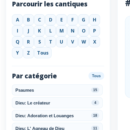
#
Parcourir les cantiques
A
B
C
D
E
F
G
H
I
J
K
L
M
N
O
P
Q
R
S
T
U
V
W
X
Y
Z
Tous
Par catégorie
Tous
Psaumes
15
Dieu: Le créateur
4
Dieu: Adoration et Louanges
18
Dieu: L' Agneau de Dieu
11