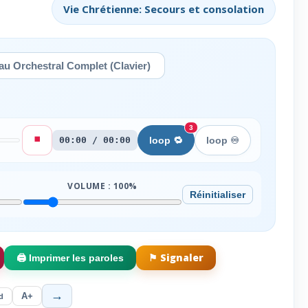
Vie Chrétienne: Secours et consolation
u Orchestral Complet (Clavier)
3
⏹️
00:00 / 00:00
loop 🔁
loop ♾️
VOLUME :
100
%
Réinitialiser
⚑ Signaler
🖨️ Imprimer les paroles
→
A+
d