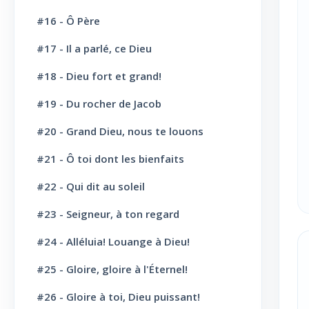
Vie Chrétienne: Repentance et
#16 - Ô Père
10
conversion
#17 - Il a parlé, ce Dieu
Vie Chrétienne: Amour et Foi
19
#18 - Dieu fort et grand!
Vie Chrétienne: Joie et confiance
21
#19 - Du rocher de Jacob
Vie Chrétienne: Consécration et
19
sanctification
#20 - Grand Dieu, nous te louons
#21 - Ô toi dont les bienfaits
Vie Chrétienne: Combats et victoires
23
#22 - Qui dit au soleil
Vie Chrétienne: Secours et
22
consolation
#23 - Seigneur, à ton regard
Espérance Chrétienne
22
#24 - Alléluia! Louange à Dieu!
Chants divers: Matin
5
#25 - Gloire, gloire à l'Éternel!
Chants divers: Soir
5
#26 - Gloire à toi, Dieu puissant!