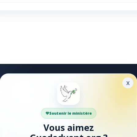
x
xplorer
Partager
ible
Faites découvrir Guadadve
DS
à vos proches.
Soutenir le ministère
antiques
Vous aimez
rières
Facebook
ections locales