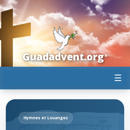
Guadadvent.org
®
☰
Hymnes et Louanges