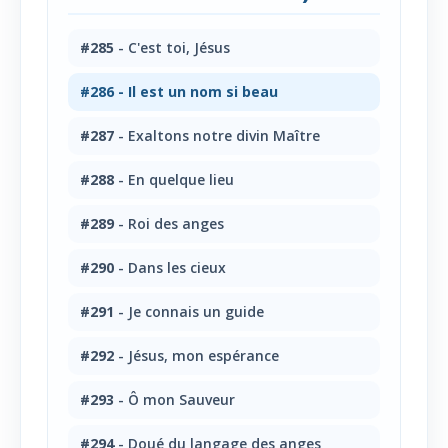
#285
- C'est toi, Jésus
#286
- Il est un nom si beau
#287
- Exaltons notre divin Maître
#288
- En quelque lieu
#289
- Roi des anges
#290
- Dans les cieux
#291
- Je connais un guide
#292
- Jésus, mon espérance
#293
- Ô mon Sauveur
#294
- Doué du langage des anges