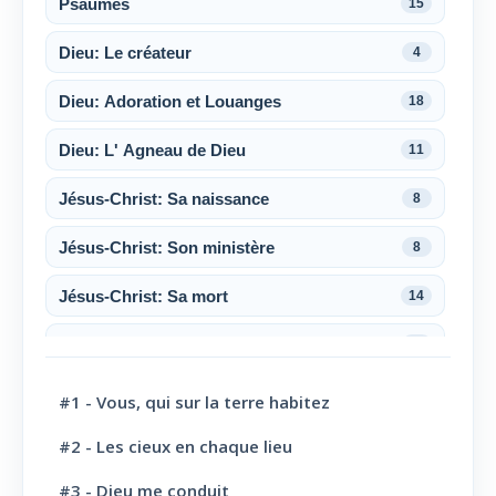
Psaumes
15
Dieu: Le créateur
4
Dieu: Adoration et Louanges
18
Dieu: L' Agneau de Dieu
11
Jésus-Christ: Sa naissance
8
Jésus-Christ: Son ministère
8
Jésus-Christ: Sa mort
14
Jésus-Christ: Sa résurrection
6
Jésus-Christ: Son sacerdoce
7
#1 - Vous, qui sur la terre habitez
Jésus-Christ: Son Amour
30
#2 - Les cieux en chaque lieu
#3 - Dieu me conduit
Le Saint-Esprit
10