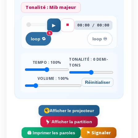
Tonalité :
Mib majeur
⏹️
▶
00:00 / 00:00
5
loop 🔁
loop ♾️
TONALITÉ :
0
DEMI-
TEMPO :
100
%
TONS
VOLUME :
100
%
Réinitialiser
Afficher le projecteur
Afficher la partition
⚑ Signaler
🖨️ Imprimer les paroles