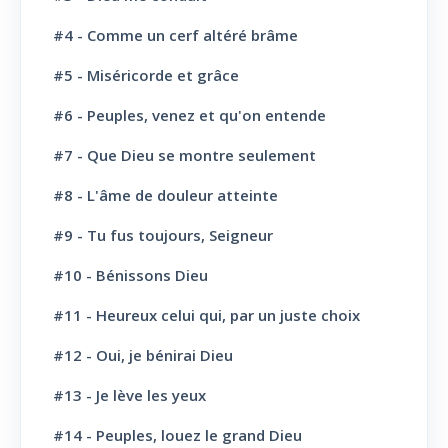
#4 - Comme un cerf altéré brâme
La Parole de Dieu, sa Loi
10
#5 - Miséricorde et grâce
L' Eglise: Promesse
4
#6 - Peuples, venez et qu'on entende
L' Eglise: Commission fraternelle
10
#7 - Que Dieu se montre seulement
L' Eglise: Le Culte
8
#8 - L'âme de douleur atteinte
L' Eglise: Le Sabbat
12
#9 - Tu fus toujours, Seigneur
L' Eglise: L'Ecole du Sabbat
7
#10 - Bénissons Dieu
L' Eglise: Prière
11
#11 - Heureux celui qui, par un juste choix
L' Eglise: Cloture et bénédictions
6
#12 - Oui, je bénirai Dieu
L' Eglise: Missions
12
#13 - Je lève les yeux
#14 - Peuples, louez le grand Dieu
L' Eglise: Dernier message
6