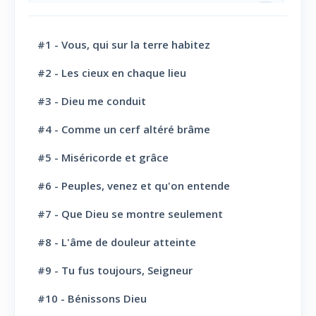
Jésus-Christ: Sa résurrection
6
Jésus-Christ: Son sacerdoce
7
#1 - Vous, qui sur la terre habitez
Jésus-Christ: Son Amour
30
#2 - Les cieux en chaque lieu
#3 - Dieu me conduit
Le Saint-Esprit
10
#4 - Comme un cerf altéré brâme
La Parole de Dieu, sa Loi
10
#5 - Miséricorde et grâce
L' Eglise: Promesse
4
#6 - Peuples, venez et qu'on entende
L' Eglise: Commission fraternelle
10
#7 - Que Dieu se montre seulement
L' Eglise: Le Culte
8
#8 - L'âme de douleur atteinte
L' Eglise: Le Sabbat
12
#9 - Tu fus toujours, Seigneur
L' Eglise: L'Ecole du Sabbat
7
#10 - Bénissons Dieu