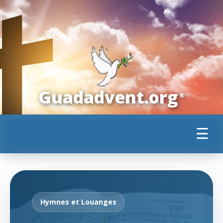
Guadadvent.org
®
☰
Hymnes et Louanges