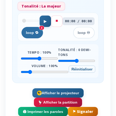
Tonalité :
La majeur
⏹️
▶
00:00 / 00:00
4
loop 🔁
loop ♾️
TONALITÉ :
0
DEMI-
TEMPO :
100
%
TONS
VOLUME :
100
%
Réinitialiser
Afficher le projecteur
Afficher la partition
⚑ Signaler
🖨️ Imprimer les paroles