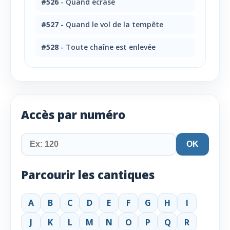
#526
- Quand écrasé
#527
- Quand le vol de la tempête
#528
- Toute chaîne est enlevée
Accès par numéro
OK
Parcourir les cantiques
A
B
C
D
E
F
G
H
I
J
K
L
M
N
O
P
Q
R