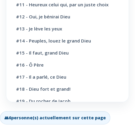
L' Eglise: Prière
11
#11 - Heureux celui qui, par un juste choix
L' Eglise: Cloture et bénédictions
6
#12 - Oui, je bénirai Dieu
L' Eglise: Missions
12
#13 - Je lève les yeux
#14 - Peuples, louez le grand Dieu
L' Eglise: Dernier message
6
#15 - Il faut, grand Dieu
L' Eglise: Bapteme
8
#16 - Ô Père
L' Sainte scène
6
#17 - Il a parlé, ce Dieu
Evangélisation: Appel au salut
43
#18 - Dieu fort et grand!
Vie Chrétienne: Repentance et conversion
10
#19 - Du rocher de Jacob
Vie Chrétienne: Amour et Foi
19
#20 - Grand Dieu, nous te louons
👥
6
personne(s) actuellement sur cette page
Vie Chrétienne: Joie et confiance
21
#21 - Ô toi dont les bienfaits
Vie Chrétienne: Consécration et