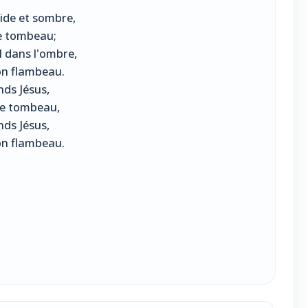
ide et sombre,
e tombeau;
 dans l'ombre,
on flambeau.
nds Jésus,
le tombeau,
nds Jésus,
on flambeau.