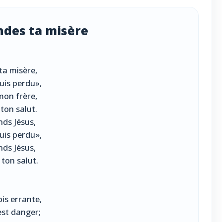
ndes ta misère
ta misère,
suis perdu»,
mon frère,
ton salut.
nds Jésus,
suis perdu»,
nds Jésus,
ton salut.
is errante,
est danger;