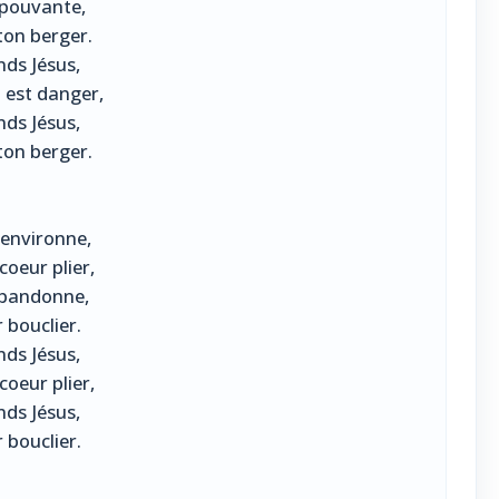
épouvante,
ton berger.
nds Jésus,
 est danger,
nds Jésus,
ton berger.
'environne,
oeur plier,
abandonne,
 bouclier.
nds Jésus,
oeur plier,
nds Jésus,
 bouclier.