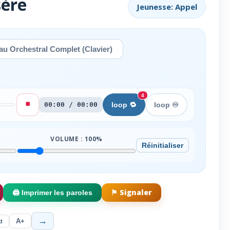
sère
Jeunesse: Appel
u Orchestral Complet (Clavier)
4
⏹️
00:00 / 00:00
loop 🔁
loop ♾️
VOLUME :
100
%
Réinitialiser
⚑ Signaler
🖨️ Imprimer les paroles
→
A+
d