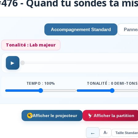
476 - Quand tu sondes ta mi
Accompagnement Standard
Pannea
Tonalité :
Lab majeur
▶
TEMPO :
100
%
TONALITÉ :
0
DEMI-TONS
Afficher le projecteur
Afficher la partition
←
A-
Taille Standar