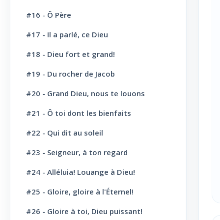
Vie Chrétienne: Repentance et
#16 - Ô Père
10
conversion
#17 - Il a parlé, ce Dieu
Vie Chrétienne: Amour et Foi
19
#18 - Dieu fort et grand!
Vie Chrétienne: Joie et confiance
21
#19 - Du rocher de Jacob
Vie Chrétienne: Consécration et
19
sanctification
#20 - Grand Dieu, nous te louons
#21 - Ô toi dont les bienfaits
Vie Chrétienne: Combats et victoires
23
#22 - Qui dit au soleil
Vie Chrétienne: Secours et
22
consolation
#23 - Seigneur, à ton regard
Espérance Chrétienne
22
#24 - Alléluia! Louange à Dieu!
Chants divers: Matin
5
#25 - Gloire, gloire à l'Éternel!
Chants divers: Soir
5
#26 - Gloire à toi, Dieu puissant!