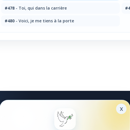
#478
- Toi, qui dans la carrière
#4
#480
- Voici, je me tiens à la porte
x
xplorer
Partager
ible
Faites découvrir Guadadve