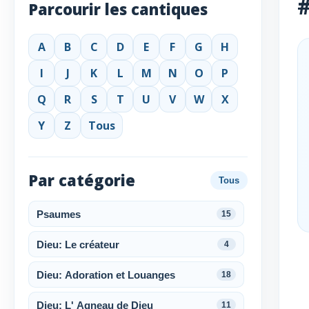
#
Parcourir les cantiques
A
B
C
D
E
F
G
H
I
J
K
L
M
N
O
P
Q
R
S
T
U
V
W
X
Y
Z
Tous
Par catégorie
Tous
Psaumes
15
Dieu: Le créateur
4
Dieu: Adoration et Louanges
18
Dieu: L' Agneau de Dieu
11