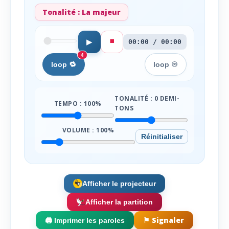
Tonalité :
La majeur
⏹️
▶
00:00 / 00:00
4
loop 🔁
loop ♾️
TONALITÉ :
0
DEMI-
TEMPO :
100
%
TONS
VOLUME :
100
%
Réinitialiser
Afficher le projecteur
Afficher la partition
⚑ Signaler
🖨️ Imprimer les paroles