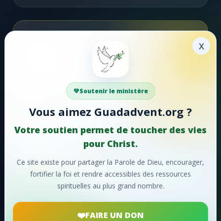
#47 - Que ton fidèle amour
#48 - Tu m'as aimé, Seigneur!
Soutenir la mission
x
#49 - Entendez-vous
Faire un don
#50 - Chantons, chantons sans cesse
Votre soutien aide Guadadvent.org à continuer sa
Soutenir le ministère
#51 - Hosanna!
mission de foi, d'encouragement et d'édification.
Vous aimez Guadadvent.org ?
#52 - Lorsque le ciel retentit
📖 Ressources bibliques
🎵 Cantiques
Votre soutien permet de toucher des vies
#53 - Faisons éclater notre joie
🙏 Prières
pour Christ.
#54 - Ô charité suprême!
Ce site existe pour partager la Parole de Dieu, encourager,
❤️
Faire un don maintenant
fortifier la foi et rendre accessibles des ressources
#55 - Ô merveilleuse histoire
spirituelles au plus grand nombre.
Merci pour votre soutien !
#56 - Oh! que ne pouvons-nous
FAIRE UN DON
#57 - Divin Sauveur