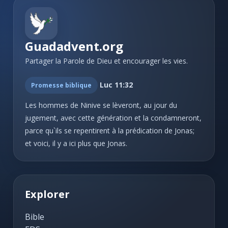
#24 - Alléluia! Louange à Dieu!
Vie Chrétienne: Secours et consolation
22
#25 - Gloire, gloire à l'Éternel!
Espérance Chrétienne
22
Guadadvent.org
#26 - Gloire à toi, Dieu puissant!
Chants divers: Matin
5
Partager la Parole de Dieu et encourager les vies.
#27 - Adorons le Roi
Chants divers: Soir
5
Luc 11:32
Promesse biblique
#28 - L'Éternel est ma part
Chants divers: Nouvelle Année
7
Les hommes de Ninive se lèveront, au jour du
#29 - Grand Dieu puissant
jugement, avec cette génération et la condamneront,
Chants divers: Mariages
3
#30 - Je chanterai, Seigneur
parce qu`ils se repentirent à la prédication de Jonas;
et voici, il y a ici plus que Jonas.
Chants divers: La famille
6
#31 - Jéhovah! Jéhovah!
#32 - Grand Dieu! nous te bénissons
Chants divers: Consécration de Pasteurs
4
#33 - Louez le nom de l'Éternel
Explorer
Chants divers: Dédicace de Temples
4
#34 - Mon âme, exaltons la gloire
Chants divers: Chant d'adieu
3
Bible