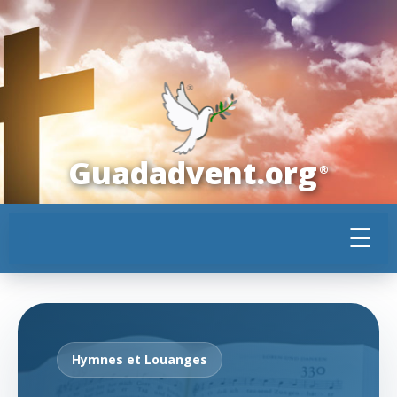
Guadadvent.org
®
☰
Hymnes et Louanges