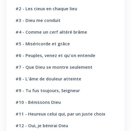
Jésus-Christ: Son Amour
30
#2 - Les cieux en chaque lieu
#3 - Dieu me conduit
Le Saint-Esprit
10
#4 - Comme un cerf altéré brâme
La Parole de Dieu, sa Loi
10
#5 - Miséricorde et grâce
L' Eglise: Promesse
4
#6 - Peuples, venez et qu'on entende
L' Eglise: Commission fraternelle
10
#7 - Que Dieu se montre seulement
L' Eglise: Le Culte
8
#8 - L'âme de douleur atteinte
L' Eglise: Le Sabbat
12
#9 - Tu fus toujours, Seigneur
L' Eglise: L'Ecole du Sabbat
7
#10 - Bénissons Dieu
L' Eglise: Prière
11
#11 - Heureux celui qui, par un juste choix
L' Eglise: Cloture et bénédictions
6
#12 - Oui, je bénirai Dieu