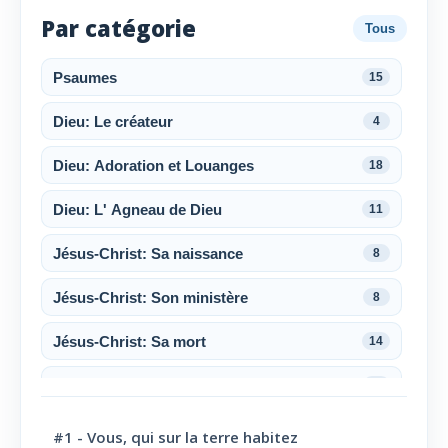
Par catégorie
Tous
Psaumes
15
Dieu: Le créateur
4
Dieu: Adoration et Louanges
18
Dieu: L' Agneau de Dieu
11
Jésus-Christ: Sa naissance
8
Jésus-Christ: Son ministère
8
Jésus-Christ: Sa mort
14
Jésus-Christ: Sa résurrection
6
Jésus-Christ: Son sacerdoce
7
#1 - Vous, qui sur la terre habitez