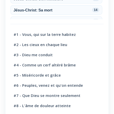
Jésus-Christ: Sa mort
14
Jésus-Christ: Sa résurrection
6
Jésus-Christ: Son sacerdoce
7
#1 - Vous, qui sur la terre habitez
Jésus-Christ: Son Amour
30
#2 - Les cieux en chaque lieu
#3 - Dieu me conduit
Le Saint-Esprit
10
#4 - Comme un cerf altéré brâme
La Parole de Dieu, sa Loi
10
#5 - Miséricorde et grâce
L' Eglise: Promesse
4
#6 - Peuples, venez et qu'on entende
L' Eglise: Commission fraternelle
10
#7 - Que Dieu se montre seulement
L' Eglise: Le Culte
8
#8 - L'âme de douleur atteinte
L' Eglise: Le Sabbat
12