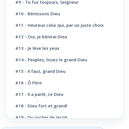
#9 - Tu fus toujours, Seigneur
L' Eglise: L'Ecole du Sabbat
7
#10 - Bénissons Dieu
L' Eglise: Prière
11
#11 - Heureux celui qui, par un juste choix
L' Eglise: Cloture et bénédictions
6
#12 - Oui, je bénirai Dieu
L' Eglise: Missions
12
#13 - Je lève les yeux
#14 - Peuples, louez le grand Dieu
L' Eglise: Dernier message
6
#15 - Il faut, grand Dieu
L' Eglise: Bapteme
8
#16 - Ô Père
L' Sainte scène
6
#17 - Il a parlé, ce Dieu
Evangélisation: Appel au salut
43
#18 - Dieu fort et grand!
Vie Chrétienne: Repentance et conversion
10
#19 - Du rocher de Jacob
Vie Chrétienne: Amour et Foi
19
#20 - Grand Dieu, nous te louons