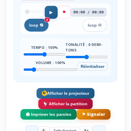
⏹️
▶
00:00 / 00:00
4
loop 🔁
loop ♾️
TONALITÉ :
0
DEMI-
TEMPO :
100
%
TONS
VOLUME :
100
%
Réinitialiser
Afficher le projecteur
Afficher la partition
⚑ Signaler
🖨️ Imprimer les paroles
←
→
A-
A+
Taille Standard