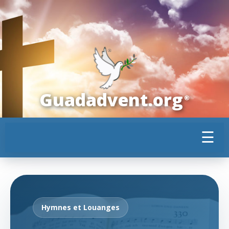
Guadadvent.org
®
☰
Hymnes et Louanges