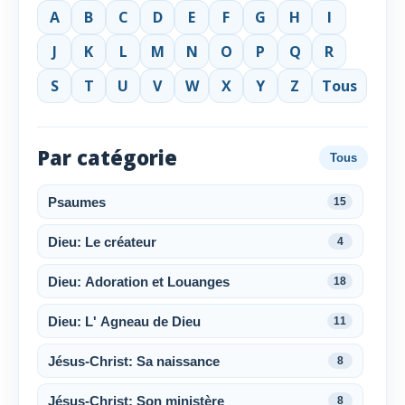
A
B
C
D
E
F
G
H
I
J
K
L
M
N
O
P
Q
R
S
T
U
V
W
X
Y
Z
Tous
Par catégorie
Tous
Psaumes
15
Dieu: Le créateur
4
Dieu: Adoration et Louanges
18
Dieu: L' Agneau de Dieu
11
Jésus-Christ: Sa naissance
8
Jésus-Christ: Son ministère
8