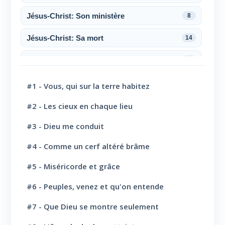
Jésus-Christ: Son ministère
8
Jésus-Christ: Sa mort
14
Jésus-Christ: Sa résurrection
6
Jésus-Christ: Son sacerdoce
7
#1 - Vous, qui sur la terre habitez
Jésus-Christ: Son Amour
30
#2 - Les cieux en chaque lieu
#3 - Dieu me conduit
Le Saint-Esprit
10
#4 - Comme un cerf altéré brâme
La Parole de Dieu, sa Loi
10
#5 - Miséricorde et grâce
L' Eglise: Promesse
4
#6 - Peuples, venez et qu'on entende
L' Eglise: Commission fraternelle
10
#7 - Que Dieu se montre seulement
L' Eglise: Le Culte
8