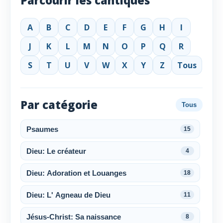
Parcourir les cantiques
A
B
C
D
E
F
G
H
I
J
K
L
M
N
O
P
Q
R
S
T
U
V
W
X
Y
Z
Tous
Par catégorie
Tous
Psaumes
15
Dieu: Le créateur
4
Dieu: Adoration et Louanges
18
Dieu: L' Agneau de Dieu
11
Jésus-Christ: Sa naissance
8