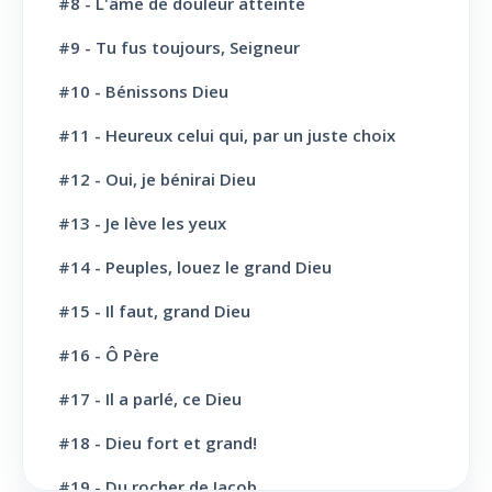
#8 - L'âme de douleur atteinte
L' Eglise: Le Sabbat
12
#9 - Tu fus toujours, Seigneur
L' Eglise: L'Ecole du Sabbat
7
#10 - Bénissons Dieu
L' Eglise: Prière
11
#11 - Heureux celui qui, par un juste choix
L' Eglise: Cloture et bénédictions
6
#12 - Oui, je bénirai Dieu
L' Eglise: Missions
12
#13 - Je lève les yeux
#14 - Peuples, louez le grand Dieu
L' Eglise: Dernier message
6
#15 - Il faut, grand Dieu
L' Eglise: Bapteme
8
#16 - Ô Père
L' Sainte scène
6
#17 - Il a parlé, ce Dieu
Evangélisation: Appel au salut
43
#18 - Dieu fort et grand!
Vie Chrétienne: Repentance et conversion
10
#19 - Du rocher de Jacob