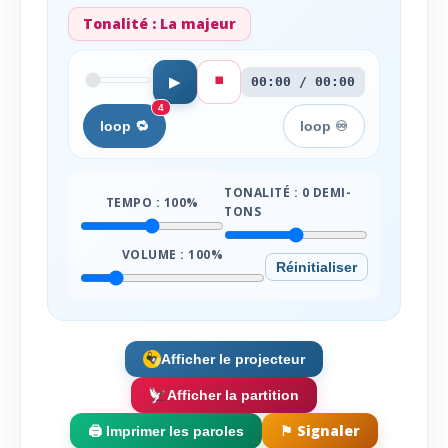
Tonalité :
La majeur
⏹️
▶
00:00 / 00:00
4
loop 🔁
loop ♾️
TONALITÉ :
0
DEMI-
TEMPO :
100
%
TONS
VOLUME :
100
%
Réinitialiser
Afficher le projecteur
Afficher la partition
⚑ Signaler
🖨️ Imprimer les paroles