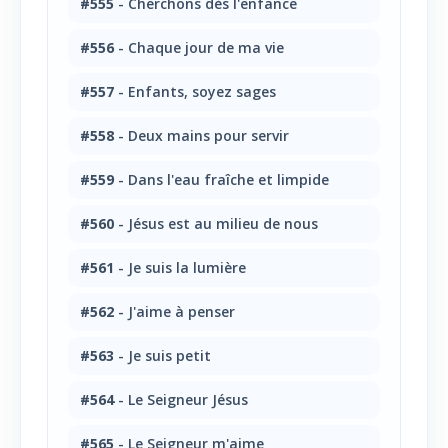
#555
- Cherchons dès l'enfance
#556
- Chaque jour de ma vie
#557
- Enfants, soyez sages
#558
- Deux mains pour servir
#559
- Dans l'eau fraîche et limpide
#560
- Jésus est au milieu de nous
#561
- Je suis la lumière
#562
- J'aime à penser
#563
- Je suis petit
#564
- Le Seigneur Jésus
#565
- Le Seigneur m'aime