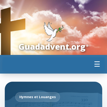
Guadadvent.org
®
☰
Hymnes et Louanges