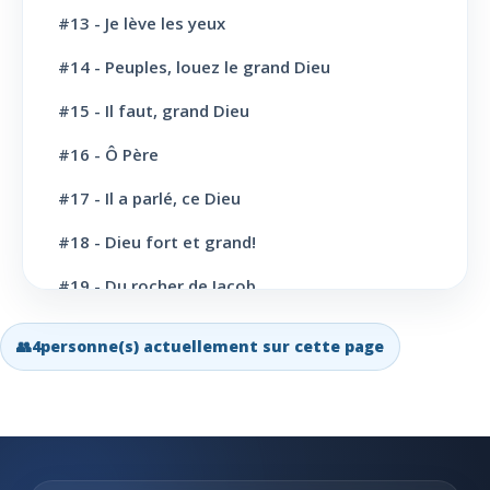
L' Eglise: Missions
12
#13 - Je lève les yeux
#14 - Peuples, louez le grand Dieu
L' Eglise: Dernier message
6
#15 - Il faut, grand Dieu
L' Eglise: Bapteme
8
#16 - Ô Père
L' Sainte scène
6
#17 - Il a parlé, ce Dieu
Evangélisation: Appel au salut
43
#18 - Dieu fort et grand!
Vie Chrétienne: Repentance et conversion
10
#19 - Du rocher de Jacob
Vie Chrétienne: Amour et Foi
19
#20 - Grand Dieu, nous te louons
👥
4
personne(s) actuellement sur cette page
Vie Chrétienne: Joie et confiance
21
#21 - Ô toi dont les bienfaits
Vie Chrétienne: Consécration et
19
#22 - Qui dit au soleil
sanctification
#23 - Seigneur, à ton regard
Vie Chrétienne: Combats et victoires
23