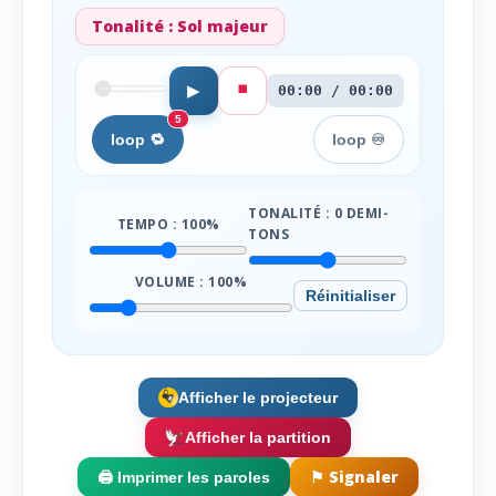
Tonalité :
Sol majeur
⏹️
▶
00:00 / 00:00
5
loop 🔁
loop ♾️
TONALITÉ :
0
DEMI-
TEMPO :
100
%
TONS
VOLUME :
100
%
Réinitialiser
Afficher le projecteur
Afficher la partition
⚑ Signaler
🖨️ Imprimer les paroles