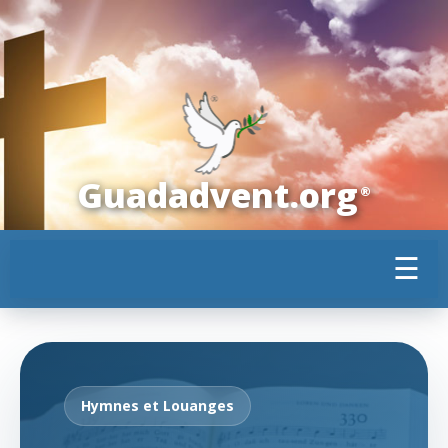
Guadadvent.org
®
☰
Hymnes et Louanges