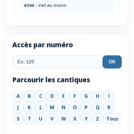
#366
- Veil au matin
Accès par numéro
OK
Parcourir les cantiques
A
B
C
D
E
F
G
H
I
J
K
L
M
N
O
P
Q
R
S
T
U
V
W
X
Y
Z
Tous