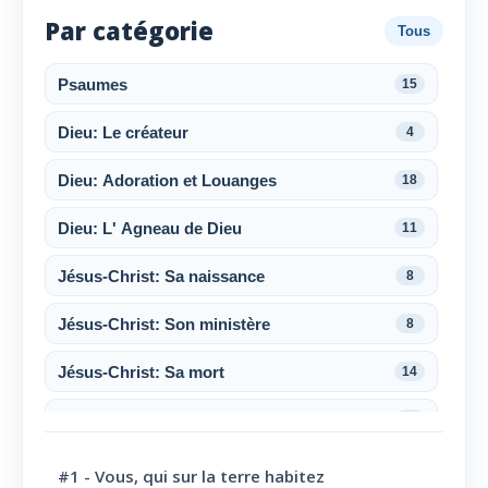
Par catégorie
Tous
Psaumes
15
Dieu: Le créateur
4
Dieu: Adoration et Louanges
18
Dieu: L' Agneau de Dieu
11
Jésus-Christ: Sa naissance
8
Jésus-Christ: Son ministère
8
Jésus-Christ: Sa mort
14
Jésus-Christ: Sa résurrection
6
Jésus-Christ: Son sacerdoce
7
#1 - Vous, qui sur la terre habitez