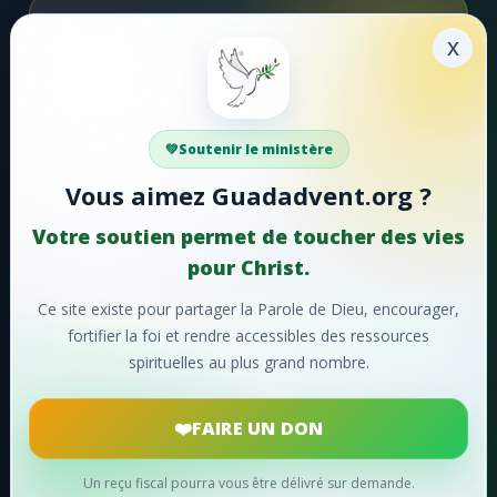
Soutenir la mission
#47 - Que ton fidèle amour
x
Faire un don
#48 - Tu m'as aimé, Seigneur!
#49 - Entendez-vous
Votre soutien aide Guadadvent.org à continuer sa
Soutenir le ministère
mission de foi, d'encouragement et d'édification.
#50 - Chantons, chantons sans cesse
Vous aimez Guadadvent.org ?
#51 - Hosanna!
📖 Ressources bibliques
🎵 Cantiques
Votre soutien permet de toucher des vies
🙏 Prières
#52 - Lorsque le ciel retentit
pour Christ.
#53 - Faisons éclater notre joie
Ce site existe pour partager la Parole de Dieu, encourager,
❤️
Faire un don maintenant
fortifier la foi et rendre accessibles des ressources
#54 - Ô charité suprême!
spirituelles au plus grand nombre.
Merci pour votre soutien !
#55 - Ô merveilleuse histoire
FAIRE UN DON
#56 - Oh! que ne pouvons-nous
#57 - Divin Sauveur
Un reçu fiscal pourra vous être délivré sur demande.
© 2024
Guadadvent.org
® Tous droits réservés