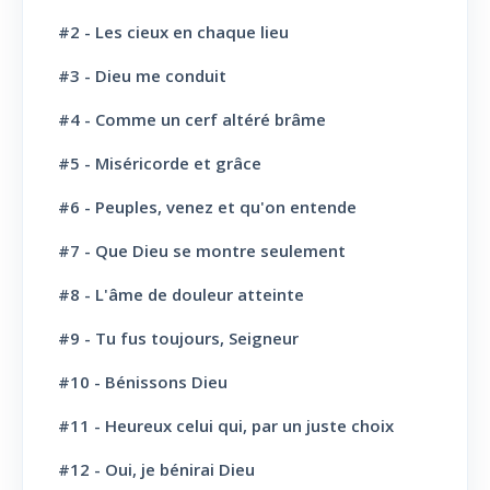
Jésus-Christ: Son Amour
30
#2 - Les cieux en chaque lieu
#3 - Dieu me conduit
Le Saint-Esprit
10
#4 - Comme un cerf altéré brâme
La Parole de Dieu, sa Loi
10
#5 - Miséricorde et grâce
L' Eglise: Promesse
4
#6 - Peuples, venez et qu'on entende
L' Eglise: Commission fraternelle
10
#7 - Que Dieu se montre seulement
L' Eglise: Le Culte
8
#8 - L'âme de douleur atteinte
L' Eglise: Le Sabbat
12
#9 - Tu fus toujours, Seigneur
L' Eglise: L'Ecole du Sabbat
7
#10 - Bénissons Dieu
L' Eglise: Prière
11
#11 - Heureux celui qui, par un juste choix
L' Eglise: Cloture et bénédictions
6
#12 - Oui, je bénirai Dieu