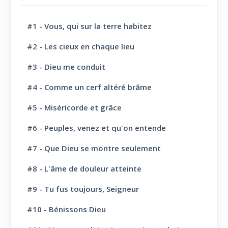
Jésus-Christ: Son sacerdoce
7
#1 - Vous, qui sur la terre habitez
Jésus-Christ: Son Amour
30
#2 - Les cieux en chaque lieu
#3 - Dieu me conduit
Le Saint-Esprit
10
#4 - Comme un cerf altéré brâme
La Parole de Dieu, sa Loi
10
#5 - Miséricorde et grâce
L' Eglise: Promesse
4
#6 - Peuples, venez et qu'on entende
L' Eglise: Commission fraternelle
10
#7 - Que Dieu se montre seulement
L' Eglise: Le Culte
8
#8 - L'âme de douleur atteinte
L' Eglise: Le Sabbat
12
#9 - Tu fus toujours, Seigneur
L' Eglise: L'Ecole du Sabbat
7
#10 - Bénissons Dieu
L' Eglise: Prière
11