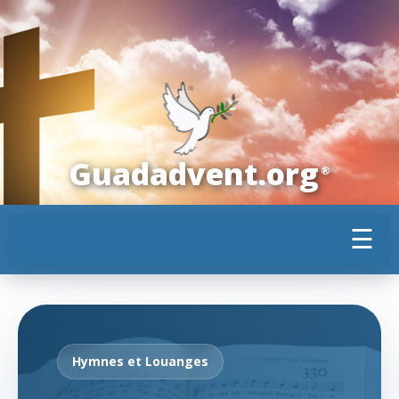
Guadadvent.org
®
☰
Hymnes et Louanges