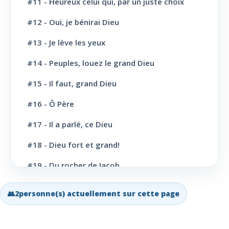
#11 - Heureux celui qui, par un juste choix
L' Eglise: Cloture et bénédictions
6
#12 - Oui, je bénirai Dieu
L' Eglise: Missions
12
#13 - Je lève les yeux
#14 - Peuples, louez le grand Dieu
L' Eglise: Dernier message
6
#15 - Il faut, grand Dieu
L' Eglise: Bapteme
8
#16 - Ô Père
L' Sainte scène
6
#17 - Il a parlé, ce Dieu
Evangélisation: Appel au salut
43
#18 - Dieu fort et grand!
Vie Chrétienne: Repentance et conversion
10
#19 - Du rocher de Jacob
Vie Chrétienne: Amour et Foi
19
#20 - Grand Dieu, nous te louons
👥
2
personne(s) actuellement sur cette page
Vie Chrétienne: Joie et confiance
21
#21 - Ô toi dont les bienfaits
Vie Chrétienne: Consécration et
19
#22 - Qui dit au soleil
sanctification