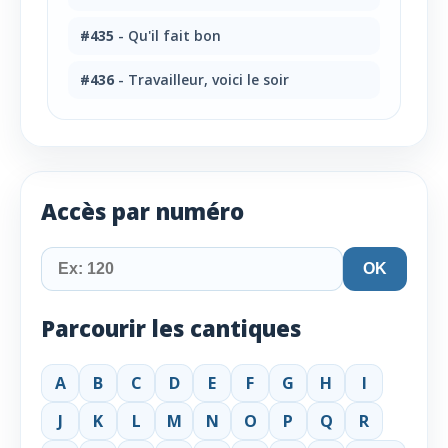
#435
- Qu'il fait bon
#436
- Travailleur, voici le soir
Accès par numéro
OK
Parcourir les cantiques
A
B
C
D
E
F
G
H
I
J
K
L
M
N
O
P
Q
R