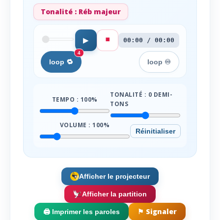
Tonalité :
Réb majeur
⏹️
▶
00:00 / 00:00
4
loop 🔁
loop ♾️
TONALITÉ :
0
DEMI-
TEMPO :
100
%
TONS
VOLUME :
100
%
Réinitialiser
Afficher le projecteur
Afficher la partition
⚑ Signaler
🖨️ Imprimer les paroles