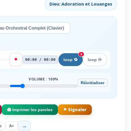
Dieu: Adoration et Louanges
u Orchestral Complet (Clavier)
4
⏹️
00:00 / 00:00
loop 🔁
loop ♾️
VOLUME :
100
%
Réinitialiser
⚑ Signaler
🖨️ Imprimer les paroles
→
A+
d