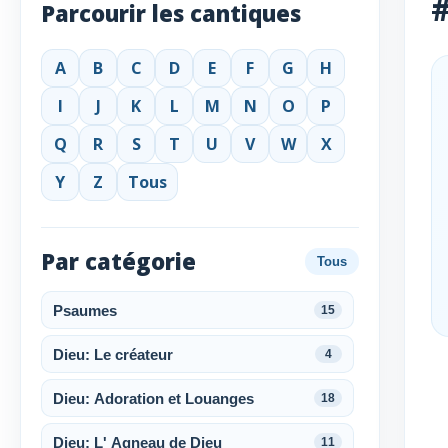
#
Parcourir les cantiques
A
B
C
D
E
F
G
H
I
J
K
L
M
N
O
P
Q
R
S
T
U
V
W
X
Y
Z
Tous
Par catégorie
Tous
Psaumes
15
Dieu: Le créateur
4
Dieu: Adoration et Louanges
18
Dieu: L' Agneau de Dieu
11