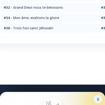
#32
- Grand Dieu! nous te bénissons
#
#34
- Mon âme, exaltons la gloire
#
#36
- Trois fois saint Jéhovah!
#
x