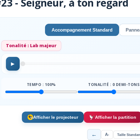
23 - Seigneur, à ton regard
Accompagnement Standard
Pannea
Tonalité :
Lab majeur
▶
TEMPO :
100
%
TONALITÉ :
0
DEMI-TONS
Afficher le projecteur
Afficher la partition
←
A-
Taille Standar