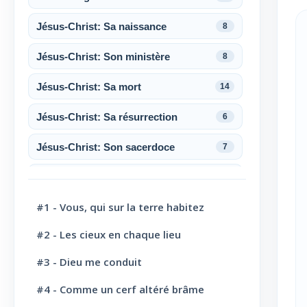
Jésus-Christ: Sa naissance
8
Jésus-Christ: Son ministère
8
Jésus-Christ: Sa mort
14
Jésus-Christ: Sa résurrection
6
Jésus-Christ: Son sacerdoce
7
Jésus-Christ: Son Amour
30
#1 - Vous, qui sur la terre habitez
Le Saint-Esprit
10
#2 - Les cieux en chaque lieu
La Parole de Dieu, sa Loi
10
#3 - Dieu me conduit
L' Eglise: Promesse
4
#4 - Comme un cerf altéré brâme
L' Eglise: Commission fraternelle
10