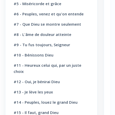
#5 - Miséricorde et grâce
L' Eglise: Le Culte
8
#6 - Peuples, venez et qu'on entende
L' Eglise: Le Sabbat
12
#7 - Que Dieu se montre seulement
L' Eglise: L'Ecole du Sabbat
7
#8 - L'âme de douleur atteinte
L' Eglise: Prière
11
#9 - Tu fus toujours, Seigneur
L' Eglise: Cloture et bénédictions
6
#10 - Bénissons Dieu
L' Eglise: Missions
12
#11 - Heureux celui qui, par un juste
choix
L' Eglise: Dernier message
6
#12 - Oui, je bénirai Dieu
L' Eglise: Bapteme
8
#13 - Je lève les yeux
L' Sainte scène
6
#14 - Peuples, louez le grand Dieu
Evangélisation: Appel au salut
43
#15 - Il faut, grand Dieu