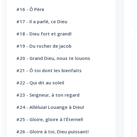
Vie Chrétienne: Repentance et
#16 - Ô Père
10
conversion
#17 - Il a parlé, ce Dieu
Vie Chrétienne: Amour et Foi
19
#18 - Dieu fort et grand!
Vie Chrétienne: Joie et confiance
21
#19 - Du rocher de Jacob
Vie Chrétienne: Consécration et
19
sanctification
#20 - Grand Dieu, nous te louons
#21 - Ô toi dont les bienfaits
Vie Chrétienne: Combats et victoires
23
#22 - Qui dit au soleil
Vie Chrétienne: Secours et
22
consolation
#23 - Seigneur, à ton regard
Espérance Chrétienne
22
#24 - Alléluia! Louange à Dieu!
Chants divers: Matin
5
#25 - Gloire, gloire à l'Éternel!
Chants divers: Soir
5
#26 - Gloire à toi, Dieu puissant!