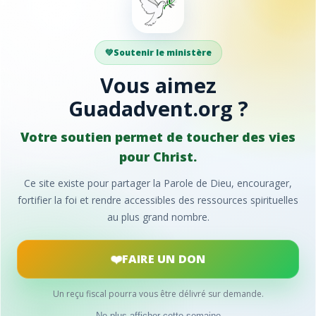
xplorer
Partager
ible
Faites découvrir Guadadve
DS
à vos proches.
Soutenir le ministère
antiques
Vous aimez
rières
Facebook
Guadadvent.org ?
ections locales
ontact
WhatsApp
Votre soutien permet de toucher des vies
pour Christ.
E-mail
Ce site existe pour partager la Parole de Dieu, encourager,
fortifier la foi et rendre accessibles des ressources spirituelles
au plus grand nombre.
FAIRE UN DON
Un reçu fiscal pourra vous être délivré sur demande.
© 2024
Guadadvent.org
® Tous droits réservés
Ne plus afficher cette semaine