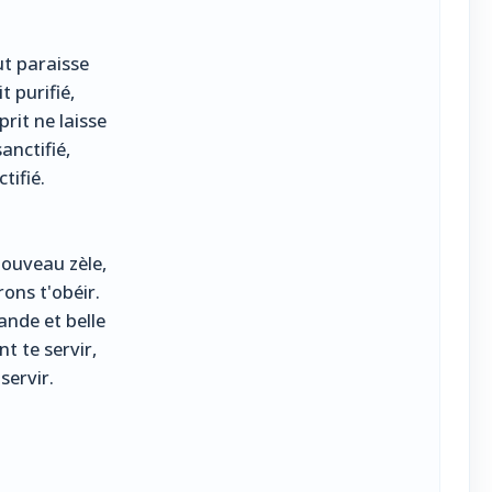
ut paraisse
t purifié,
rit ne laisse
anctifié,
tifié.
nouveau zèle,
ons t'obéir.
ande et belle
t te servir,
servir.