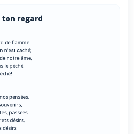
à ton regard
ard de flamme
en n'est caché;
 de notre âme,
us le péché,
péché!
 nos pensées,
souvenirs,
tes, passées
ets désirs,
 désirs.