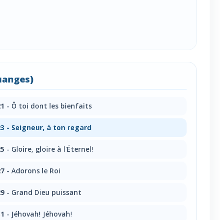
uanges)
21
- Ô toi dont les bienfaits
23
- Seigneur, à ton regard
25
- Gloire, gloire à l'Éternel!
27
- Adorons le Roi
29
- Grand Dieu puissant
31
- Jéhovah! Jéhovah!