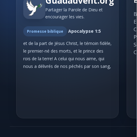
Guadadvent.org
E
Victoire en Christ
16
Partager la Parole de Dieu et
#38 - Abandonne ta vie
B
encourager les vies.
E
Activité missionaire
13
#39 - Oui, ton amour
C
Apocalypse 1:5
Promesse biblique
Jeunesse: Récréation
9
#40 - C'est de toi, Père saint
P
et de la part de Jésus Christ, le témoin fidèle,
S
#41 - Gloire à toi, Dieu puissant!
Les enfants
40
le premier-né des morts, et le prince des
C
rois de la terre! A celui qui nous aime, qui
#42 - À toi la gloire!
Duo et Choeurs
47
nous a délivrés de nos péchés par son sang,
#43 - Je veux chanter
Choeurs d'Hommes
17
#44 - Ô Dieu! dans ses jours
#45 - Oh! qu'il m'est doux
#46 - Oui, je veux te bénir
#47 - Que ton fidèle amour
#48 - Tu m'as aimé, Seigneur!