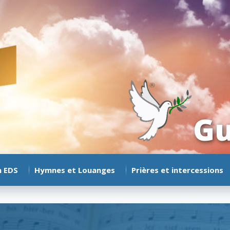
Gu
n EDS
Hymnes et Louanges
Prières et intercessions