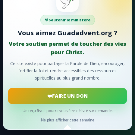
Faire un don
#48 - Tu m'as aimé, Seigneur!
#49 - Entendez-vous
Votre soutien aide Guadadvent.org à continuer sa
Soutenir le ministère
mission de foi, d'encouragement et d'édification.
#50 - Chantons, chantons sans cesse
Vous aimez Guadadvent.org ?
#51 - Hosanna!
📖 Ressources bibliques
🎵 Cantiques
Votre soutien permet de toucher des vies
🙏 Prières
#52 - Lorsque le ciel retentit
pour Christ.
#53 - Faisons éclater notre joie
Ce site existe pour partager la Parole de Dieu, encourager,
❤️
Faire un don maintenant
fortifier la foi et rendre accessibles des ressources
#54 - Ô charité suprême!
spirituelles au plus grand nombre.
Merci pour votre soutien !
#55 - Ô merveilleuse histoire
FAIRE UN DON
#56 - Oh! que ne pouvons-nous
#57 - Divin Sauveur
Un reçu fiscal pourra vous être délivré sur demande.
© 2024
Guadadvent.org
® Tous droits réservés
Ne plus afficher cette semaine
#58 - De la divinité
développé par David BERGINA - tidave - pour berginet.net