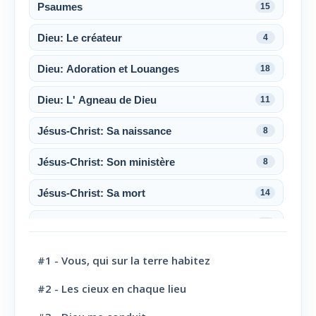
Psaumes
15
Dieu: Le créateur
4
Dieu: Adoration et Louanges
18
Dieu: L' Agneau de Dieu
11
Jésus-Christ: Sa naissance
8
Jésus-Christ: Son ministère
8
Jésus-Christ: Sa mort
14
Jésus-Christ: Sa résurrection
6
Jésus-Christ: Son sacerdoce
7
#1 - Vous, qui sur la terre habitez
Jésus-Christ: Son Amour
30
#2 - Les cieux en chaque lieu